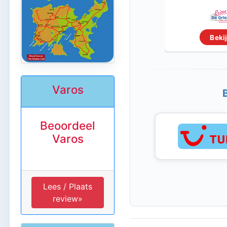
Bekij
Varos
Beoordeel
Varos
Lees / Plaats
review»