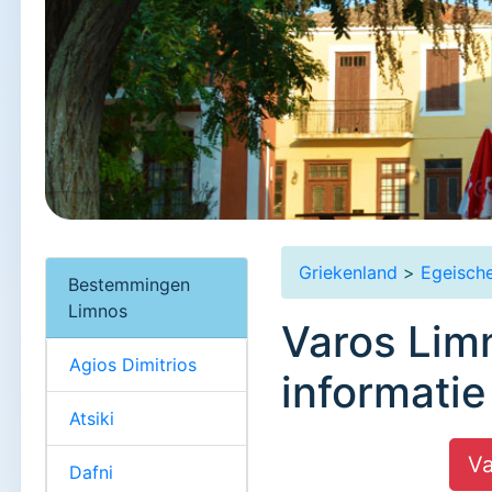
Griekenland
>
Egeische
Bestemmingen
Limnos
Varos Lim
Agios Dimitrios
informatie
Atsiki
Va
Dafni