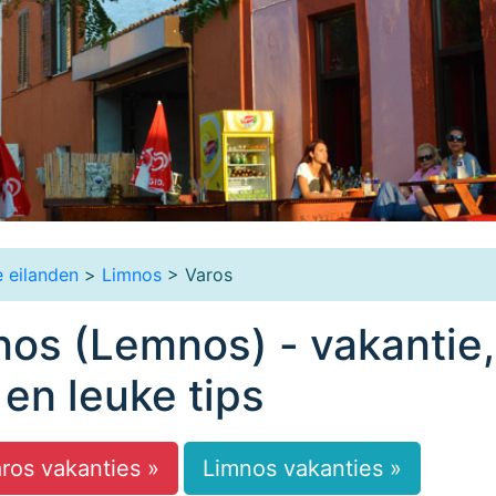
 eilanden
>
Limnos
> Varos
nos (Lemnos) - vakantie,
 en leuke tips
ros vakanties »
Limnos vakanties »