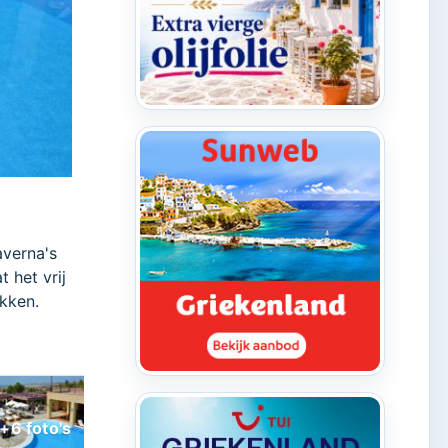
averna's
t het vrij
ekken.