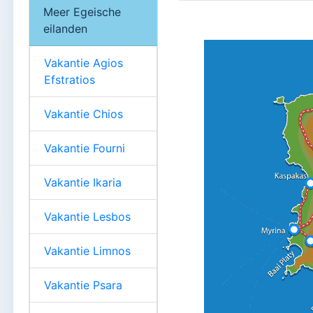
Meer Egeische
eilanden
Vakantie Agios
Efstratios
Vakantie Chios
Vakantie Fourni
Vakantie Ikaria
Vakantie Lesbos
Vakantie Limnos
Vakantie Psara