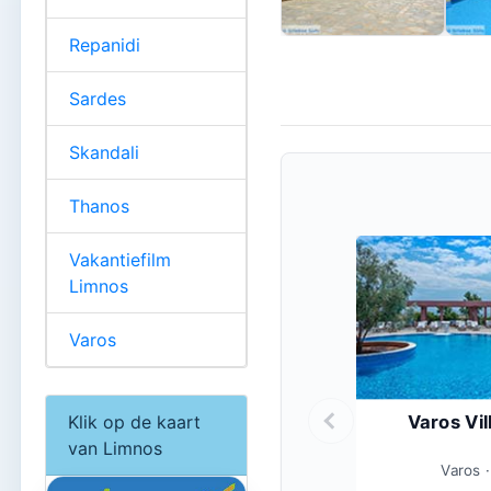
Repanidi
Sardes
Skandali
Thanos
Vakantiefilm
Limnos
Varos
Klik op de kaart
Varos Vil
van Limnos
Varos 