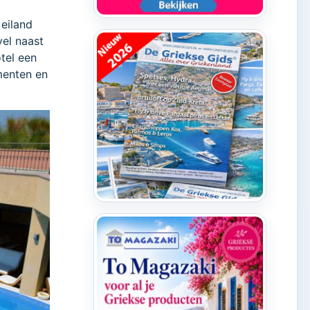
 eiland
vel naast
tel een
menten en