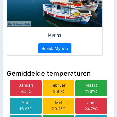
Myrina
Bekijk Myrina
Gemiddelde temperaturen
Januari
Februari
Maart
9.5°C
9.9°C
11.6°C
April
Mei
Juni
15.6°C
20.2°C
24.7°C