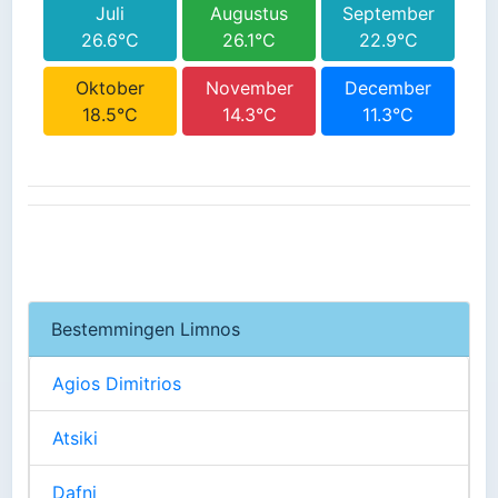
Juli
Augustus
September
26.6°C
26.1°C
22.9°C
Oktober
November
December
18.5°C
14.3°C
11.3°C
Bestemmingen Limnos
Agios Dimitrios
Atsiki
Dafni