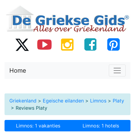
Home
Griekenland
>
Egeische eilanden
>
Limnos
>
Platy
> Reviews Platy
Limnos: 1 vakanties
Limnos: 1 hotels