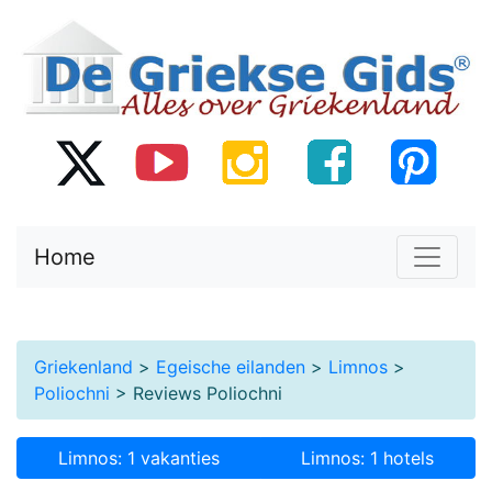
Home
Griekenland
>
Egeische eilanden
>
Limnos
>
Poliochni
> Reviews Poliochni
Limnos: 1 vakanties
Limnos: 1 hotels