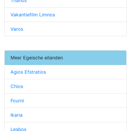
Thanos
Vakantiefilm Limnos
Varos
Meer Egeische eilanden
Agios Efstratios
Chios
Fourni
Ikaria
Lesbos