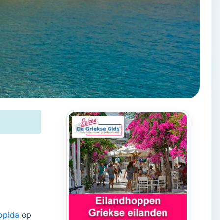
opida
op