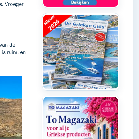
s. Vroeger
n
 van de
is ruim, en
n