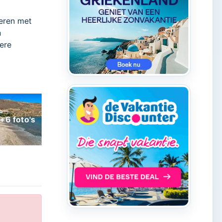
neren met
n
ere