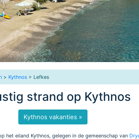
n
>
Kythnos
> Lefkes
ustig strand op Kythnos
Kythnos vakanties »
 op het eiland Kythnos, gelegen in de gemeenschap van
Dry