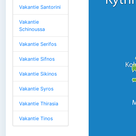
Vakantie Santorini
Vakantie
Schinoussa
Vakantie Serifos
Vakantie Sifnos
Vakantie Sikinos
Vakantie Syros
Vakantie Thirasia
Vakantie Tinos