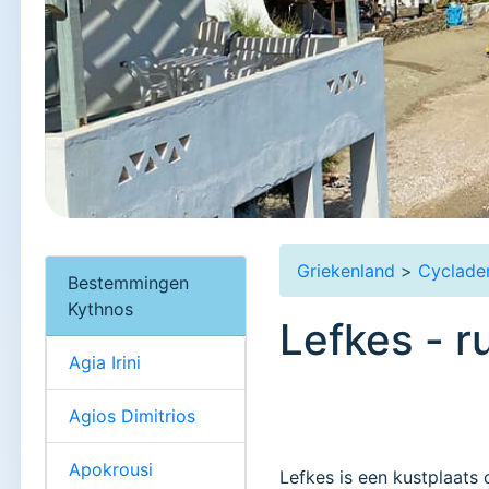
Griekenland
>
Cyclade
Bestemmingen
Kythnos
Lefkes - r
Agia Irini
Agios Dimitrios
Apokrousi
Lefkes is een kustplaats