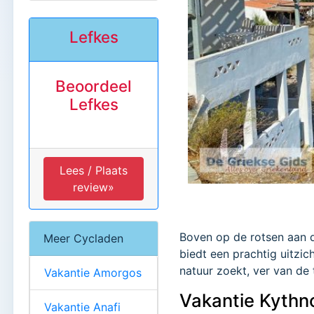
Lefkes
Beoordeel
Lefkes
Lees / Plaats
review»
Boven op de rotsen aan de
Meer Cycladen
biedt een prachtig uitzi
natuur zoekt, ver van de 
Vakantie Amorgos
Vakantie Kythn
Vakantie Anafi