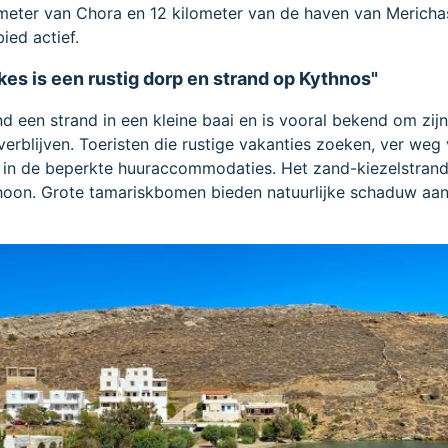
meter van Chora en 12 kilometer van de haven van Mericha
ied actief.
kes is een rustig dorp en strand op Kythnos"
nd een strand in een kleine baai en is vooral bekend om zij
erblijven. Toeristen die rustige vakanties zoeken, ver weg
n in de beperkte huuraccommodaties. Het zand-kiezelstrand 
choon. Grote tamariskbomen bieden natuurlijke schaduw aa