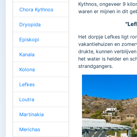
Kythnos, ongeveer 9 kilo
Chora Kythnos
waren er mijnen in dit geb
"Lef
Dryopida
Het dorpje Lefkes ligt ro
Episkopi
vakantiehuizen en zomerv
drukte, kunnen verblijve
Kanala
het water is helder en s
strandgangers.
Kolona
Lefkes
Loutra
Martinakia
Merichas