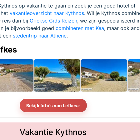
 Kythnos op vakantie te gaan en zoek je een goed hotel of
 het
vakantieoverzicht naar Kythnos
. Wil je Kythnos combi
 reis dan bij
Griekse Gids Reizen
, we zijn gespecialiseerd i
un je bijvoorbeeld goed
combineren met Kea
, maar ook and
t een
stedentrip naar Athene
.
efkes
Bekijk foto's van Lefkes»
Vakantie Kythnos