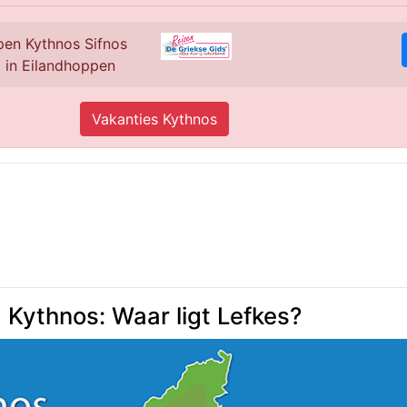
pen Kythnos Sifnos
 in Eilandhoppen
Vakanties Kythnos
Kythnos: Waar ligt Lefkes?