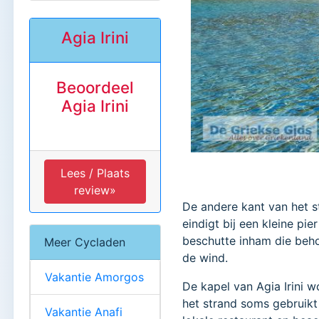
Agia Irini
Beoordeel
Agia Irini
Lees / Plaats
review»
De andere kant van het st
eindigt bij een kleine pi
beschutte inham die beho
Meer Cycladen
de wind.
Vakantie Amorgos
De kapel van Agia Irini 
het strand soms gebruikt
Vakantie Anafi