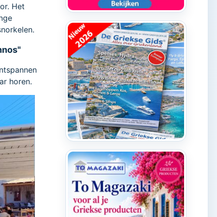
or. Het
onge
snorkelen.
thnos"
ontspannen
ar horen.