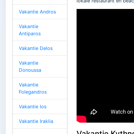
lokale restaurant en beac
Vakantie Andros
Vakantie
Antiparos
Vakantie Delos
Vakantie
Donoussa
Vakantie
Folegandros
Vakantie Ios
Vakantie Iraklia
Vakantie Kythn