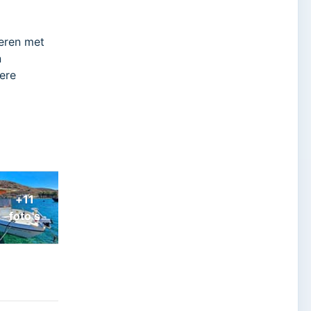
neren met
n
ere