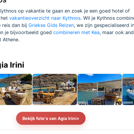
 Kythnos op vakantie te gaan en zoek je een goed hotel of
 het
vakantieoverzicht naar Kythnos
. Wil je Kythnos combi
 reis dan bij
Griekse Gids Reizen
, we zijn gespecialiseerd i
un je bijvoorbeeld goed
combineren met Kea
, maar ook and
t Athene.
ia Irini
Bekijk foto's van Agia Irini»