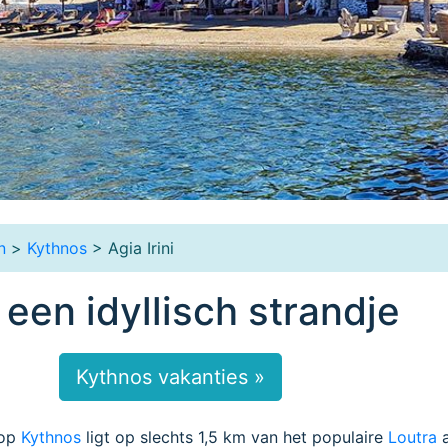
n
>
Kythnos
> Agia Irini
- een idyllisch strandje
Kythnos vakanties »
 op
Kythnos
ligt op slechts 1,5 km van het populaire
Loutra
a