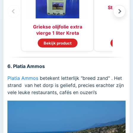
Stifado kr
Griekse olijfolie extra
vierge 1 liter Kreta
Bekijk product
Bekijk p
6. Platia Ammos
Platia Ammos
betekent letterlijk "breed zand" . Het
strand van het dorp is geliefd, precies erachter zijn
vele leuke restaurants, cafés en ouzeri’s