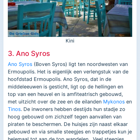
Kini
3. Ano Syros
Ano Syros
(Boven Syros) ligt ten noordwesten van
Ermoupolis. Het is eigenlijk een verlengstuk van de
hoofdstad Ermoupolis. Ano Syros, dat in de
middeleeuwen is gesticht, ligt op de hellingen en
top van een heuvel en is amfiteatrisch gebouwd,
met uitzicht over de zee en de eilanden
Mykonos
en
Tinos
. De inwoners hebben destijds hun stadje zo
hoog gebouwd om zichzelf tegen aanvallen van
piraten te beschermen. De huisjes zijn naast elkaar
gebouwd en via smalle steegjes en trappetjes kun je
helemaal tot aan de top wandelen. Veel steegjes