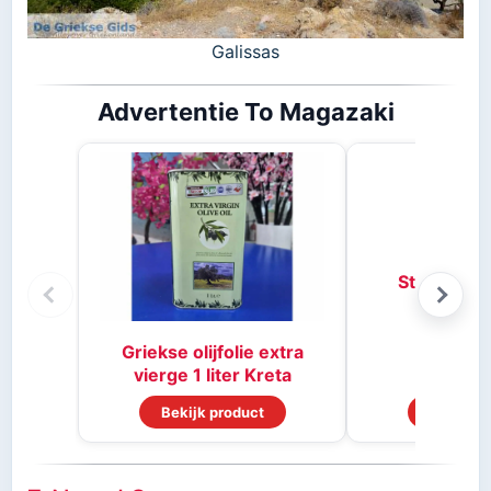
Galissas
Advertentie To Magazaki
Stifado kr
Griekse olijfolie extra
vierge 1 liter Kreta
Bekijk product
Bekijk p