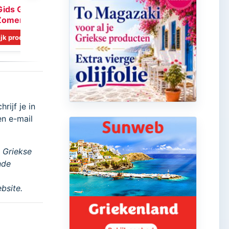
Gids Glossy 18
Zomer
jk product
Bekijk product
rijf je in
en e-mail
 Griekse
nde
bsite.