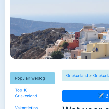
Griekenland
>
Grieken
Populair weblog
Top 10
✈ B
Griekenland
Vakantietips