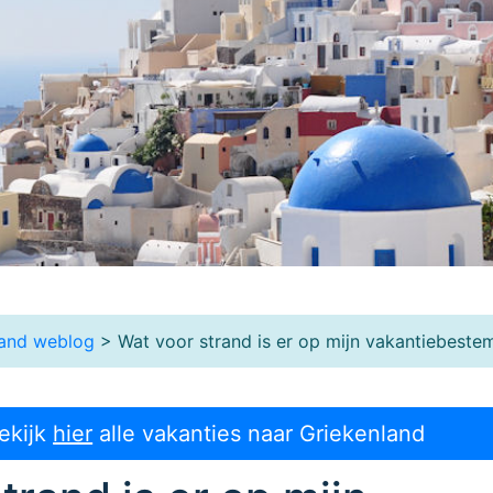
land weblog
> Wat voor strand is er op mijn vakantiebest
ekijk
hier
alle vakanties naar Griekenland