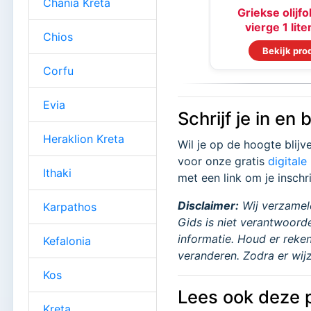
Chania Kreta
Griekse olijfo
vierge 1 lite
Chios
Bekijk pro
Corfu
Evia
Schrijf je in en 
Heraklion Kreta
Wil je op de hoogte blijv
voor onze gratis
digitale
Ithaki
met een link om je inschr
Disclaimer:
Wij verzamele
Karpathos
Gids is niet verantwoord
informatie. Houd er reken
Kefalonia
veranderen. Zodra er wijz
Kos
Lees ook deze p
Kreta