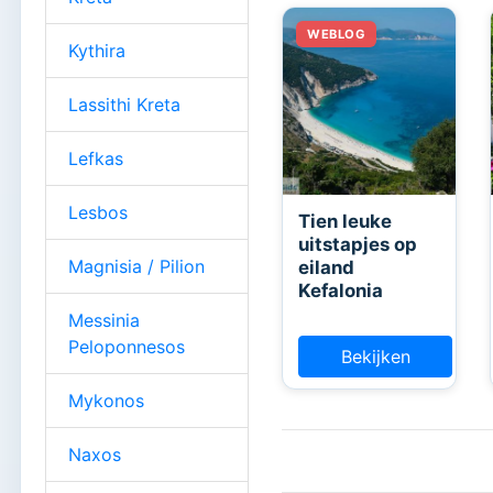
Kythira
Lassithi Kreta
Lefkas
Lesbos
Tien leuke
uitstapjes op
Magnisia / Pilion
eiland
Kefalonia
Messinia
Peloponnesos
Bekijken
Mykonos
Naxos