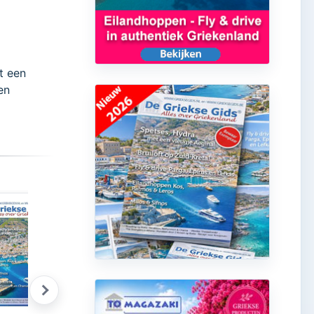
et een
en
Griekse honing