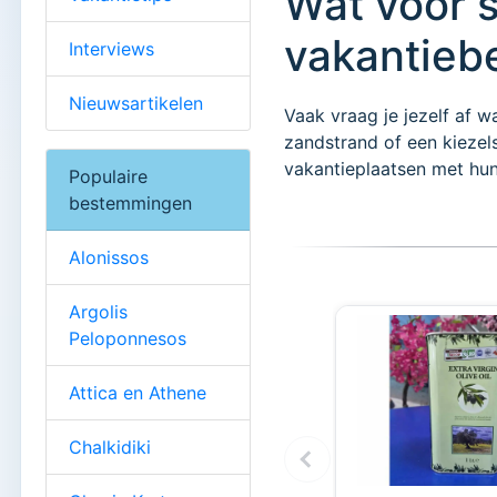
Wat voor s
vakantie
Interviews
Nieuwsartikelen
Vaak vraag je jezelf af w
zandstrand of een kiezels
vakantieplaatsen met hun 
Populaire
bestemmingen
Alonissos
Argolis
Peloponnesos
Attica en Athene
Chalkidiki