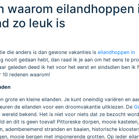
n waarom eilandhoppen 
d zo leuk is
tie die anders is dan gewone vakanties is
eilandhoppen in
nog nooit gedaan hebt, dan raad ik je aan om het eens te pr
jaar geleden deed ik het voor het eerst en sindsdien ben ik 
er 10 redenen waarom!
anden
n grote en kleine eilanden. Je kunt oneindig variëren en a
keuren de eilanden voor een droomvakantie uitkiezen. De
G
e wereld bekend. Het is niet voor niets dat ze bezocht wor
eld en dit is geen toeval! Pittoreske dorpen, mooie kastele
n, adembenemend stranden en baaien, historische klooster
en, mooie bergen met imponerende grotten. Op ieder eilan