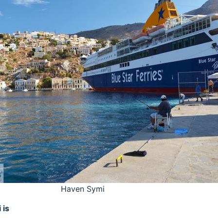
Haven Symi
 is