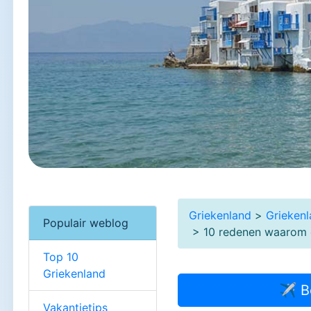
Griekenland
>
Grieken
Populair weblog
> 10 redenen waarom e
Top 10
Griekenland
✈ B
Vakantietips