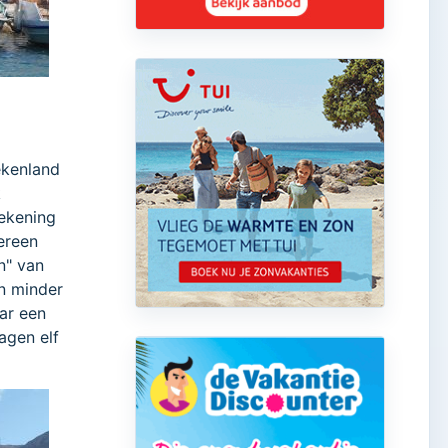
ekenland
k
rekening
ereen
n" van
in minder
aar een
agen elf