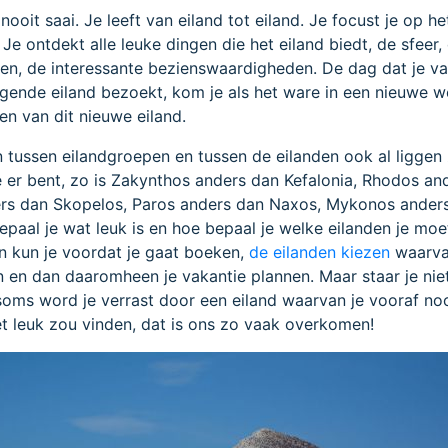
ooit saai. Je leeft van eiland tot eiland. Je focust je op he
 Je ontdekt alle leuke dingen die het eiland biedt, de sfeer,
en, de interessante bezienswaardigheden. De dag dat je va
olgende eiland bezoekt, kom je als het ware in een nieuwe w
en van dit nieuwe eiland.
en tussen eilandgroepen en tussen de eilanden ook al liggen
je er bent, zo is Zakynthos anders dan Kefalonia, Rhodos an
ers dan Skopelos, Paros anders dan Naxos, Mykonos ander
epaal je wat leuk is en hoe bepaal je welke eilanden je moe
n kun je voordat je gaat boeken,
de eilanden kiezen
waarva
n en dan daaromheen je vakantie plannen. Maar staar je nie
 soms word je verrast door een eiland waarvan je vooraf no
t leuk zou vinden, dat is ons zo vaak overkomen!