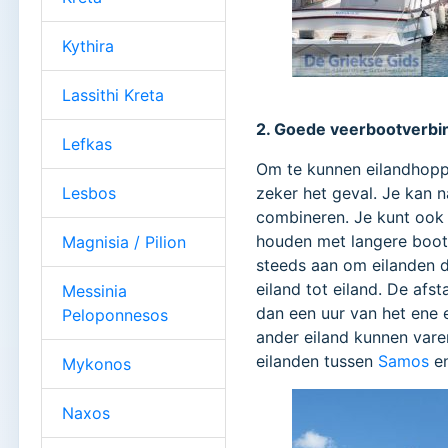
Kythira
Lassithi Kreta
2. Goede veerbootverbi
Lefkas
Om te kunnen eilandhoppe
Lesbos
zeker het geval. Je kan 
combineren. Je kunt ook
houden met langere boot
Magnisia / Pilion
steeds aan om eilanden d
eiland tot eiland. De afst
Messinia
dan een uur van het ene e
Peloponnesos
ander eiland kunnen varen
eilanden tussen
Samos
en
Mykonos
Naxos