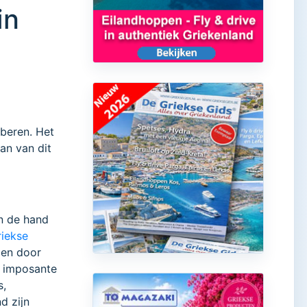
in
oberen. Het
fan van dit
an de hand
riekse
den door
n, imposante
s,
d zijn