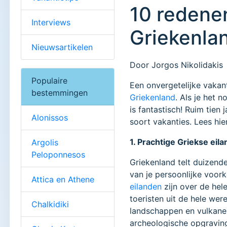
10 redene
Interviews
Griekenlan
Nieuwsartikelen
Door Jorgos Nikolidakis
Populaire
Een onvergetelijke vakan
bestemmingen
Griekenland
. Als je het 
is fantastisch! Ruim tien 
Alonissos
soort vakanties. Lees hi
1. Prachtige Griekse eil
Argolis
Peloponnesos
Griekenland telt duizende
van je persoonlijke voor
Attica en Athene
eilanden
zijn over de hel
toeristen uit de hele wer
Chalkidiki
landschappen en vulkane
archeologische opgraving