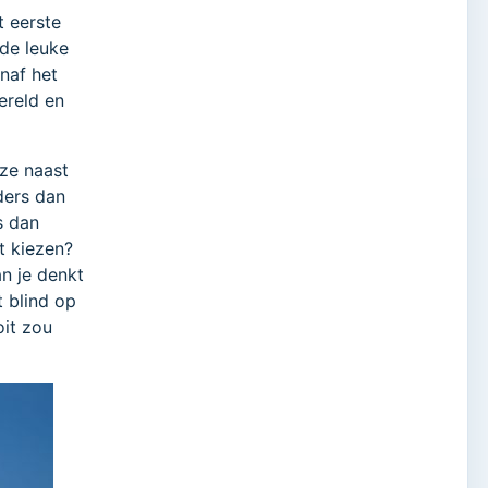
t eerste
 de leuke
naf het
ereld en
 ze naast
ders dan
s dan
t kiezen?
n je denkt
t blind op
oit zou