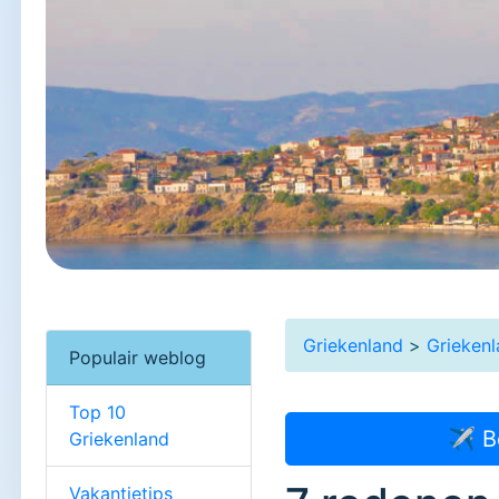
Griekenland
>
Grieken
Populair weblog
Top 10
✈ B
Griekenland
Vakantietips