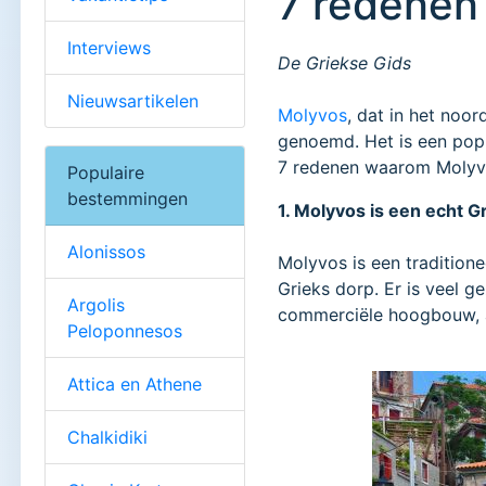
7 redenen
Interviews
De Griekse Gids
Nieuwsartikelen
Molyvos
, dat in het noo
genoemd. Het is een popu
7 redenen waarom Molyvo
Populaire
bestemmingen
1. Molyvos is een echt G
Alonissos
Molyvos is een tradition
Grieks dorp. Er is veel g
Argolis
commerciële hoogbouw, all
Peloponnesos
Attica en Athene
Chalkidiki