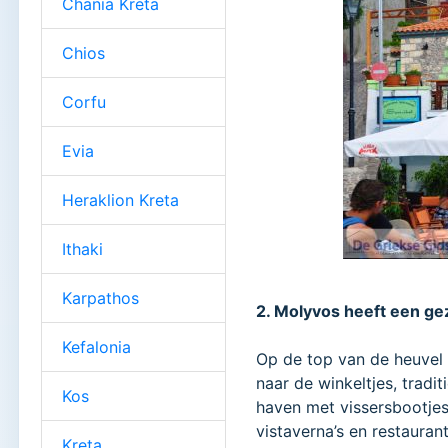
Chania Kreta
Chios
Corfu
Evia
Heraklion Kreta
Ithaki
Karpathos
2. Molyvos heeft een gez
Kefalonia
Op de top van de heuvel s
naar de winkeltjes, tradi
Kos
haven met vissersbootjes,
vistaverna’s en restaurant
Kreta