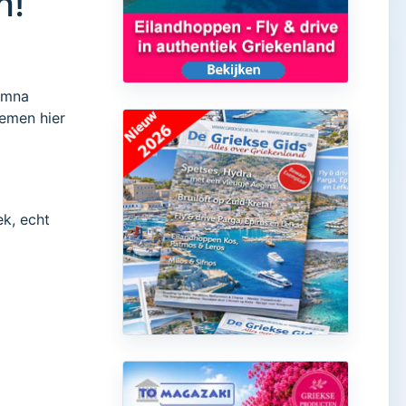
n!
ymna
oemen hier
ek, echt