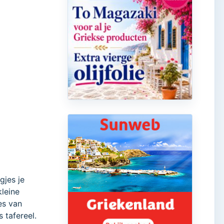
gjes je
kleine
es van
 tafereel.