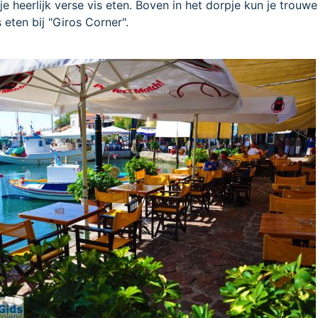
tje heerlijk verse vis eten. Boven in het dorpje kun je trouw
eten bij "Giros Corner".