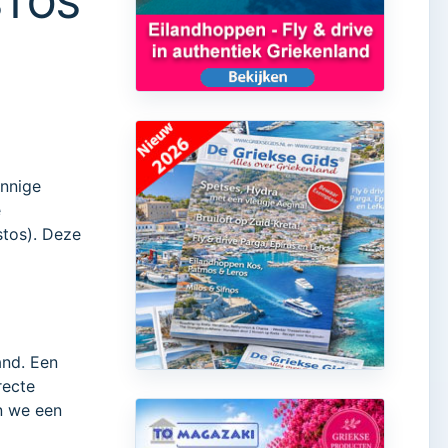
ESTOS
onnige
e
stos). Deze
and. Een
recte
n we een