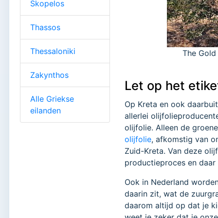
Skopelos
Thassos
Thessaloniki
The Gold o
Zakynthos
Let op het etike
Alle Griekse
Op Kreta en ook daarbui
eilanden
allerlei olijfolieproducen
olijfolie. Alleen de groe
olijfolie
, afkomstig van o
Zuid-Kreta. Van deze olij
productieproces en daar 
Ook in Nederland worden 
daarin zit, wat de zuurgr
daarom altijd op dat je k
weet je zeker dat je onze e