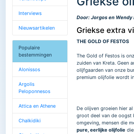
Griekse o
Interviews
Door: Jorgos en Wendy N
Nieuwsartikelen
Griekse extra vi
THE GOLD OF FESTOS
Populaire
bestemmingen
The Gold of Festos is onz
zuiden van Kreta. Geen a
Alonissos
olijfgaarden van onze bur
premium olijfolie wordt i
Argolis
Peloponnesos
Attica en Athene
De olijven groeien hier 
groot deel van de oogst k
Chalkidiki
omgeving, mensen die me
pure, eerlijke olijfolie
die