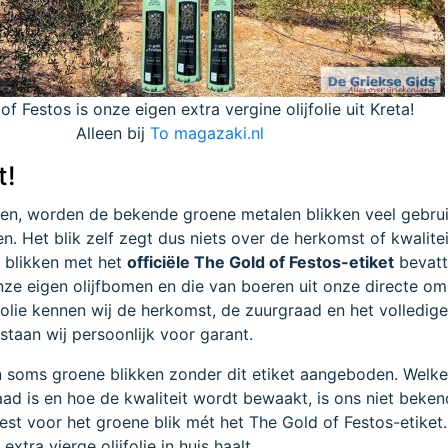
f Festos is onze eigen extra vergine olijfolie uit Kreta!
Alleen bij
To magazaki.nl
t!
ten, worden de bekende groene metalen blikken veel gebru
ten. Het blik zelf zegt dus niets over de herkomst of kwalite
ne blikken met het
officiële The Gold of Festos-etiket
bevat
nze eigen olijfbomen en die van boeren uit onze directe om
folie kennen wij de herkomst, de zuurgraad en het volledig
staan wij persoonlijk voor garant.
soms groene blikken zonder dit etiket aangeboden. Welke o
aad is en hoe de kwaliteit wordt bewaakt, is ons niet beken
iest voor het groene blik mét het The Gold of Festos-etiket
xtra vierge olijfolie in huis haalt.