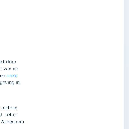
ikt door
it van de
ten
onze
geving in
e
lijfolie
d. Let er
. Alleen dan