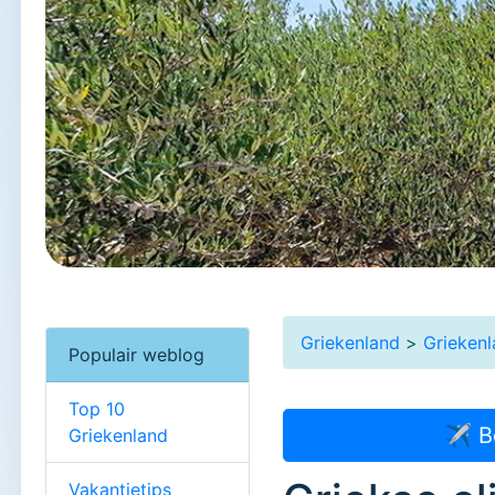
Griekenland
>
Grieken
Populair weblog
Top 10
✈ B
Griekenland
Vakantietips