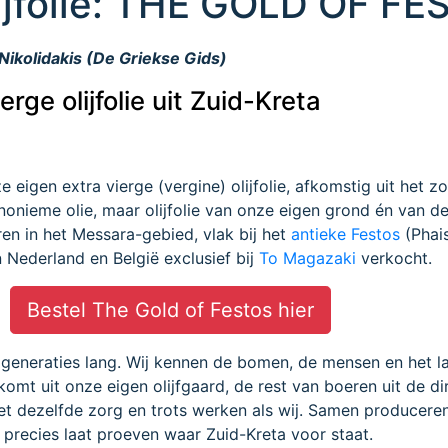
lijfolie: THE GOLD OF F
ikolidakis (De Griekse Gids)
erge olijfolie uit Zuid-Kreta
e eigen extra vierge (vergine) olijfolie, afkomstig uit het z
nonieme olie, maar olijfolie van onze eigen grond én van d
en in het Messara-gebied, vlak bij het
antieke Festos
(Phai
n Nederland en België exclusief bij
To Magazaki
verkocht.
Bestel The Gold of Festos hier
al generaties lang. Wij kennen de bomen, de mensen en het l
omt uit onze eigen olijfgaard, de rest van boeren uit de di
t dezelfde zorg en trots werken als wij. Samen producere
 precies laat proeven waar Zuid-Kreta voor staat.