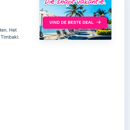
t
den. Het
 Timbaki: