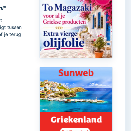
n!"
t
igt tussen
f je terug