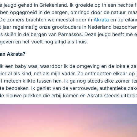
e jeugd gehad in Griekenland. Ik groeide op in een hechte f
Ik ben opgegroeid in de bergen, omringd door de natuur, maa
 De zomers brachten we meestal door in
Akrata
en op eiland
et jaar regelmatig onze grootouders in Nederland bezochten
s skiën in de bergen van Parnassos. Deze jeugd heeft me 
ven en het voelt nog altijd als thuis.
aan Akrata?
s ik een baby was, waardoor ik de omgeving en de lokale z
r al als kind, net als mijn vader. Ze ontmoetten elkaar op
het meteen klikte tussen hen. Ik ga nog steeds elke zomer t
 te bezoeken. Ik geniet van de vertrouwde, authentieke zake
de nieuwe plekken die erbij komen en Akrata steeds uitbrei