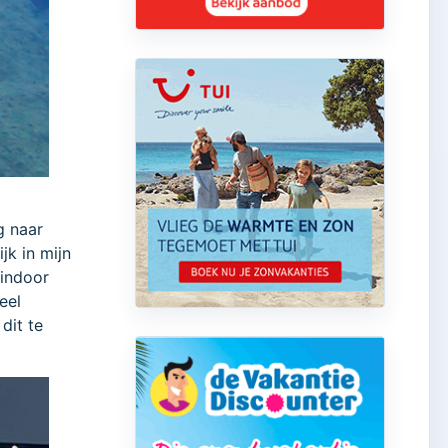
g naar
jk in mijn
 indoor
eel
dit te