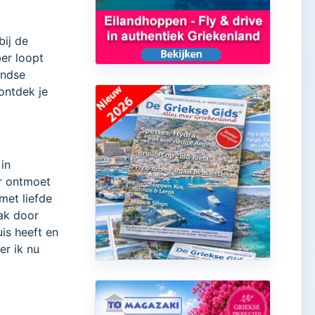
bij de
ber loopt
andse
 ontdek je
 in
ar ontmoet
met liefde
ak door
is heeft en
er ik nu