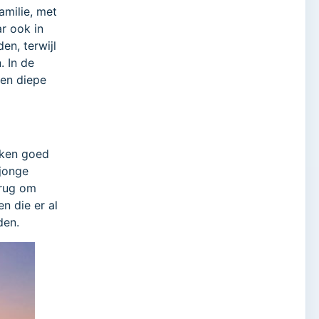
amilie, met
r ook in
en, terwijl
. In de
een diepe
aken goed
 jonge
erug om
n die er al
den.