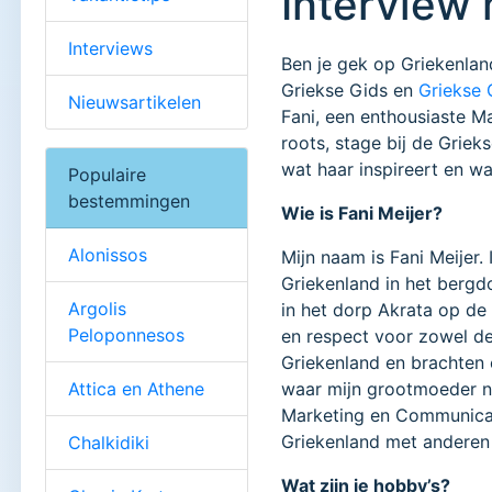
Interview 
Interviews
Ben je gek op Griekenlan
Griekse Gids en
Griekse 
Nieuwsartikelen
Fani, een enthousiaste 
roots, stage bij de Grieks
wat haar inspireert en wa
Populaire
bestemmingen
Wie is Fani Meijer?
Alonissos
Mijn naam is Fani Meijer.
Griekenland in het bergd
Argolis
in het dorp Akrata op d
Peloponnesos
en respect voor zowel d
Griekenland en brachten 
Attica en Athene
waar mijn grootmoeder nu
Marketing en Communicat
Griekenland met anderen
Chalkidiki
Wat zijn je hobby’s?