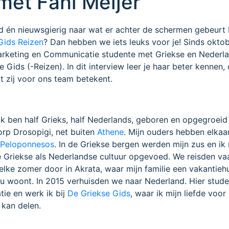
met Fani Meijer
d én nieuwsgierig naar wat er achter de schermen gebeurt 
Gids Reizen
? Dan hebben we iets leuks voor je! Sinds okto
Marketing en Communicatie studente met Griekse en Nederl
e Gids (-Reizen). In dit interview leer je haar beter kennen,
t zij voor ons team betekent.
 Ik ben half Grieks, half Nederlands, geboren en opgegroeid
orp Drosopigi, net buiten
Athene
. Mijn ouders hebben elka
e
Peloponnesos
. In de Griekse bergen werden mijn zus en ik 
e Griekse als Nederlandse cultuur opgevoed. We reisden va
elke zomer door in Akrata, waar mijn familie een vakantiehu
 woont. In 2015 verhuisden we naar Nederland. Hier stude
ie en werk ik bij
De Griekse Gids
, waar ik mijn liefde voor
 kan delen.