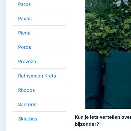
Paros
Paxos
Pieria
Poros
Preveza
Rethymnon Kreta
Rhodos
Santorini
Kun je iets vertellen ov
Skiathos
bijzonder?