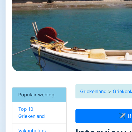
Griekenland
>
Grieken
Populair weblog
Top 10
✈ B
Griekenland
Vakantietips