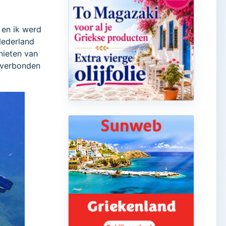
 en ik werd
Nederland
enieten van
 verbonden