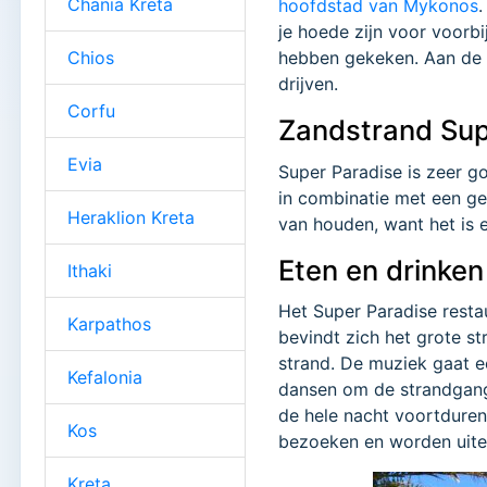
Chania Kreta
hoofdstad van Mykonos
je hoede zijn voor voorb
Chios
hebben gekeken. Aan de b
drijven.
Corfu
Zandstrand Su
Evia
Super Paradise is zeer go
in combinatie met een ge
Heraklion Kreta
van houden, want het is 
Eten en drinke
Ithaki
Het Super Paradise resta
Karpathos
bevindt zich het grote st
strand. De muziek gaat e
Kefalonia
dansen om de strandgang
de hele nacht voortduren 
Kos
bezoeken en worden uite
Kreta