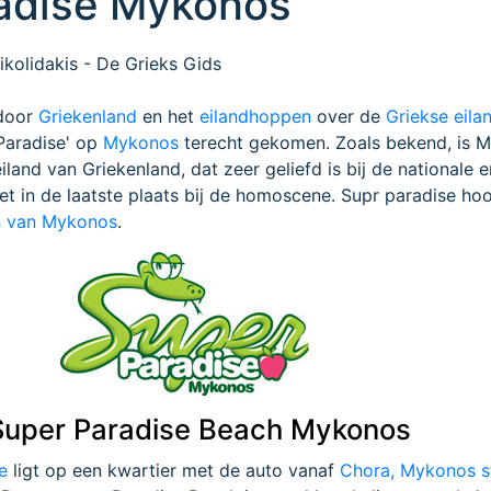
adise Mykonos
kolidakis - De Grieks Gids
 door
Griekenland
en het
eilandhoppen
over de
Griekse eila
Paradise' op
Mykonos
terecht gekomen. Zoals bekend, is 
land van Griekenland, dat zeer geliefd is bij de nationale e
niet in de laatste plaats bij de homoscene. Supr paradise hoo
n van Mykonos
.
Super Paradise Beach Mykonos
e
ligt op een kwartier met de auto vanaf
Chora, Mykonos s