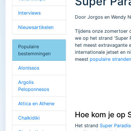
Super Par
Interviews
Door Jorgos en Wendy Ni
Nieuwsartikelen
Tijdens onze zomertoer
we op het strand 'Super 
het meest extravagante ei
Populaire
internationale jetset en 
bestemmingen
meest
populaire strande
Alonissos
Argolis
Peloponnesos
Attica en Athene
Hoe kom je op 
Chalkidiki
Het strand
Super Paradis