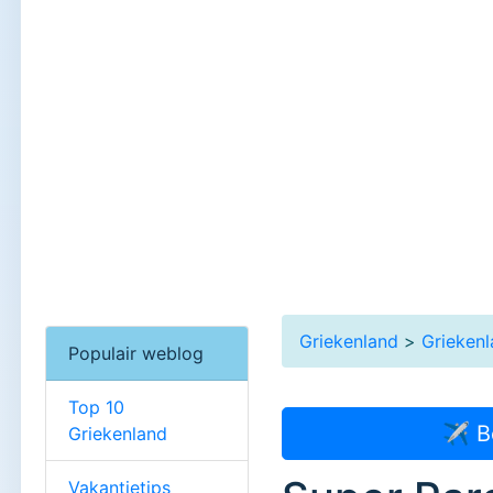
Griekenland
>
Grieken
Populair weblog
Top 10
✈ B
Griekenland
Vakantietips