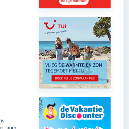
 is
er lager