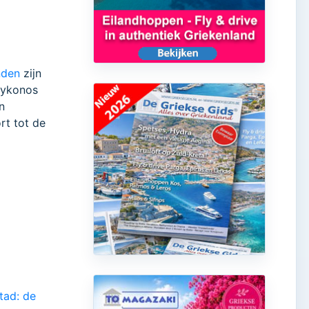
nden
zijn
Mykonos
n
rt tot de
tad: de