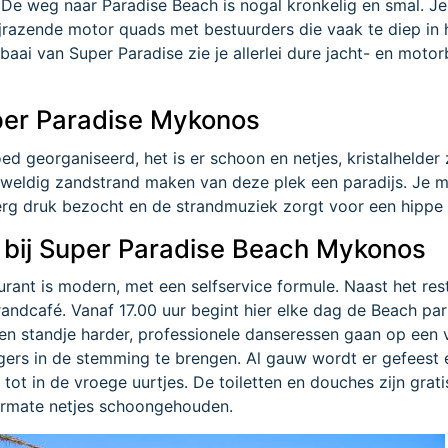
. De weg naar Paradise Beach is nogal kronkelig en smal. J
ijrazende motor quads met bestuurders die vaak te diep in 
aai van Super Paradise zie je allerlei dure jacht- en moto
per Paradise Mykonos
ed georganiseerd, het is er schoon en netjes, kristalhelder
weldig zandstrand maken van deze plek een paradijs. Je m
erg druk bezocht en de strandmuziek zorgt voor een hippe 
n bij Super Paradise Beach Mykonos
urant is modern, met een selfservice formule. Naast het res
randcafé. Vanaf 17.00 uur begint hier elke dag de Beach par
en standje harder, professionele danseressen gaan op een
ers in de stemming te brengen. Al gauw wordt er gefeest e
tot in de vroege uurtjes. De toiletten en douches zijn grati
rmate netjes schoongehouden.