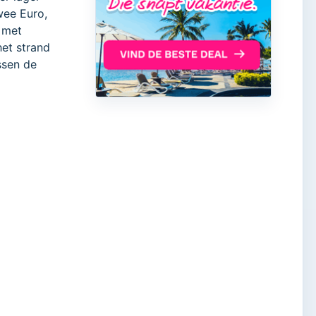
wee Euro,
 met
het strand
ssen de