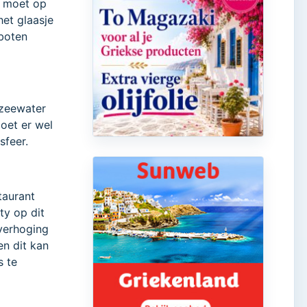
e moet op
het glaasje
rboten
 zeewater
oet er wel
sfeer.
taurant
ty op dit
 verhoging
n dit kan
s te