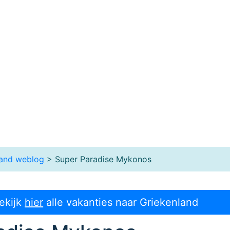
land weblog
> Super Paradise Mykonos
ekijk
hier
alle vakanties naar Griekenland