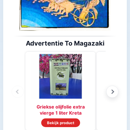
Advertentie To Magazaki
Stifado 
Griekse olijfolie extra
vierge 1 liter Kreta
Bekijk product
Bekijk