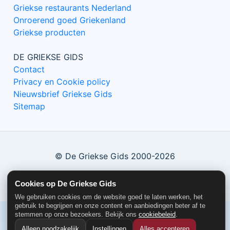
Griekse restaurants Nederland
Onroerend goed Griekenland
Griekse producten
DE GRIEKSE GIDS
Contact
Privacy en Cookie policy
Nieuwsbrief Griekse Gids
Sitemap
© De Griekse Gids 2000-2026
Cookies op De Griekse Gids
We gebruiken cookies om de website goed te laten werken, het
gebruik te begrijpen en onze content en aanbiedingen beter af te
stemmen op onze bezoekers. Bekijk ons
cookiebeleid
.
Alleen noodzakelijk
Instellingen
Alles accepteren