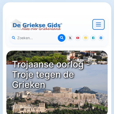
Trojaanse oorlog -
Troje tegen de
Grieken