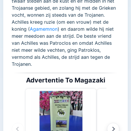
twaalf steden aan de kust en elf midden in het
Trojaanse gebied, en zolang hij met de Grieken
vocht, wonnen zij steeds van de Trojanen.
Achilles kreeg ruzie (om een vrouw) met de
koning (
Agamemnon
) en daarom wilde hij niet
meer meedoen aan de strijd. De beste vriend
van Achilles was Patroclos en omdat Achilles
niet meer wilde vechten, ging Patroklos,
vermomd als Achilles, de strijd aan tegen de
Trojanen.
Advertentie To Magazaki
Stifado 