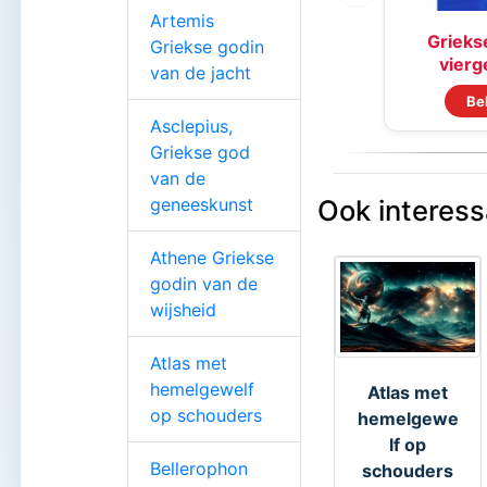
Artemis
Griekse
Griekse godin
vierge
van de jacht
Be
Asclepius,
Griekse god
van de
geneeskunst
Ook interess
Athene Griekse
godin van de
wijsheid
Atlas met
hemelgewelf
Atlas met
op schouders
hemelgewe
lf op
Bellerophon
schouders