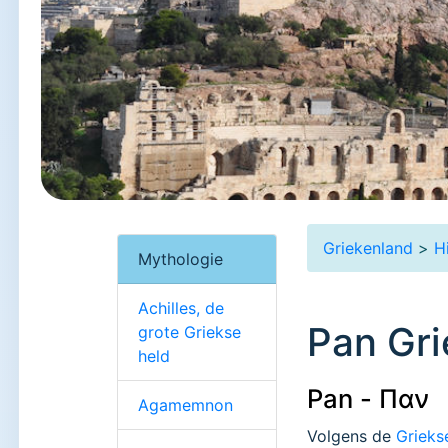
Griekenland
>
H
Mythologie
Achilles, de
Pan Gri
grote Griekse
held
Pan -
Παν
Agamemnon
Volgens de
Grieks