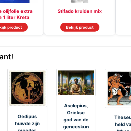
 olijfolie extra
Stifado kruiden mix
 1 liter Kreta
kijk product
Bekijk product
ant!
Asclepius,
Griekse
Oedipus
These
god van de
huwde zijn
held v
geneeskun
moeder