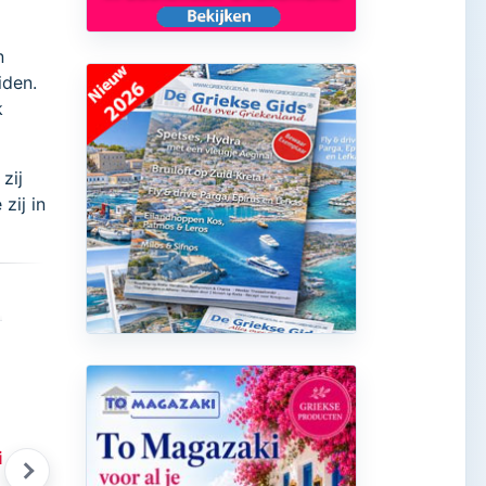
n
iden.
k
zij
zij in
iekse Gids Glossy 18
Griekse honing
Zomer