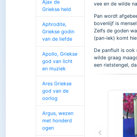
Ajax de
vee en de wilde na
Griekse held
Pan wordt afgebee
bovenlijf is mense
Aphrodite,
Zelfs de goden wa
Griekse godin
(pan-iek) komt hie
van de liefde
De panfluit is ook
Apollo, Griekse
wilde graag maagd 
god van licht
een rietstengel, da
en muziek
Ares Griekse
god van de
oorlog
Argus, wezen
met honderd
ogen