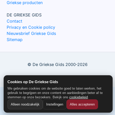
Griekse producten
DE GRIEKSE GIDS
Contact
Privacy en Cookie policy
Nieuwsbrief Griekse Gids
Sitemap
© De Griekse Gids 2000-2026
Cookies op De Griekse Gids
We gebruiken cookies om de website goed te laten werken, het
gebruik te begrijpen en onze content en aanbiedingen beter af te
stemmen op onze bezoekers. Bekijk ons
cookiebeleid
.
Alleen noodzakelijk
Instellingen
Alles accepteren