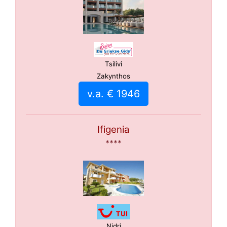
Tsilivi
Zakynthos
v.a. € 1946
Ifigenia
****
Nidri