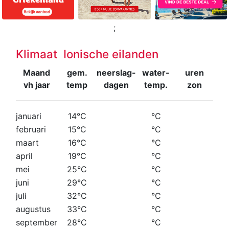
;
Klimaat Ionische eilanden
Maand
gem.
neerslag-
water-
uren
vh jaar
temp
dagen
temp.
zon
januari
14°C
°C
februari
15°C
°C
maart
16°C
°C
april
19°C
°C
mei
25°C
°C
juni
29°C
°C
juli
32°C
°C
augustus
33°C
°C
september
28°C
°C