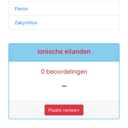
Paxos
Zakynthos
Ionische eilanden
0 beoordelingen
-
Plaats review»