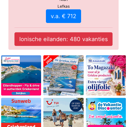
Lefkas
v.a. € 712
Ionische eilanden: 480 vakanties