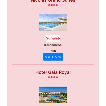
Nicolas Grand Suites
****
Kardamena
Kos
v.a. € 576
Hotel Gaia Royal
****