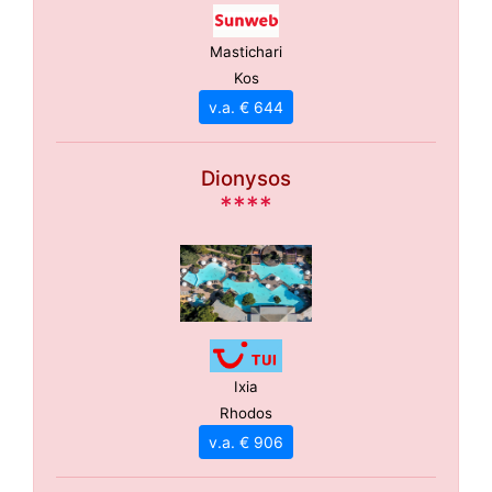
Mastichari
Kos
v.a. € 644
Dionysos
****
Ixia
Rhodos
v.a. € 906