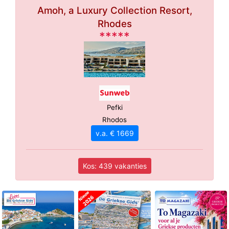
Amoh, a Luxury Collection Resort,
Rhodes
*****
Pefki
Rhodos
v.a. € 1669
Kos: 439 vakanties