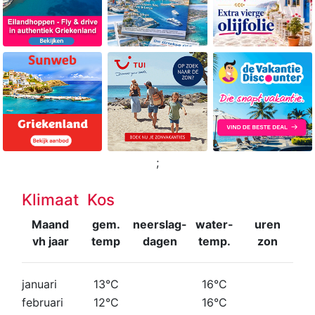
;
Klimaat Kos
Maand
gem.
neerslag-
water-
uren
vh jaar
temp
dagen
temp.
zon
januari
13°C
16°C
februari
12°C
16°C