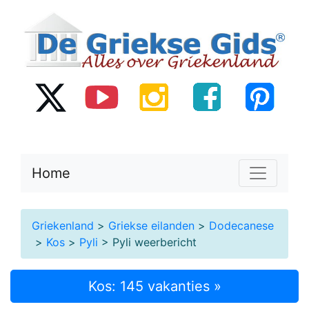
Home
Griekenland
>
Griekse eilanden
>
Dodecanese
>
Kos
>
Pyli
> Pyli weerbericht
Kos: 145 vakanties »