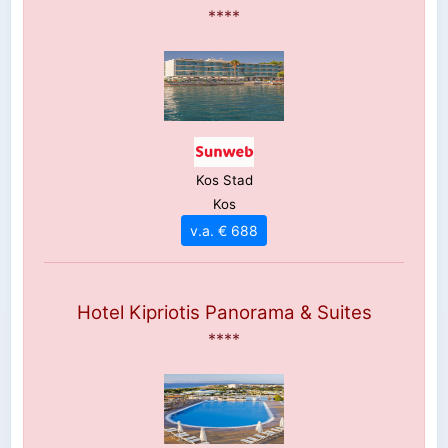
****
Kos Stad
Kos
v.a. € 688
Hotel Kipriotis Panorama & Suites
****