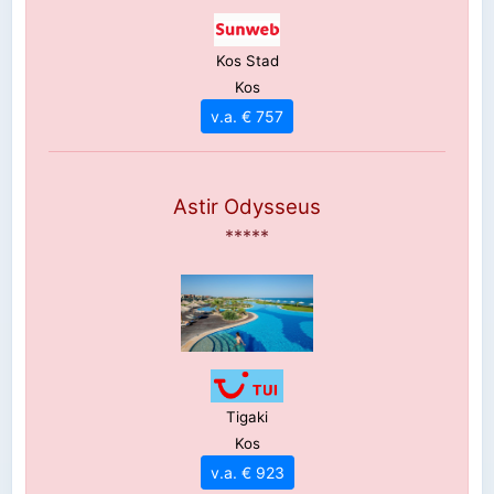
Kos Stad
Kos
v.a. € 757
Astir Odysseus
*****
Tigaki
Kos
v.a. € 923