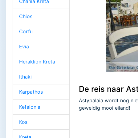
Chania Kreta
Chios
Corfu
Evia
Heraklion Kreta
Ithaki
De reis naar As
Karpathos
Astypalaia wordt nog nie
Kefalonia
geweldig mooi eiland!
Kos
Kreta