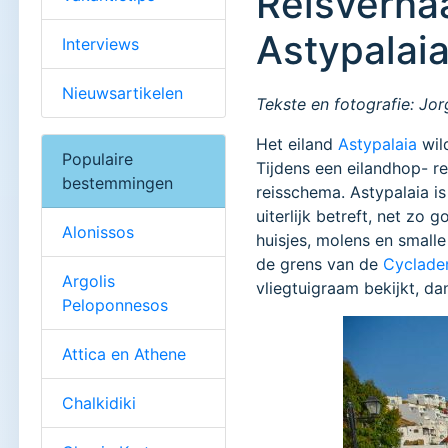
Reisverhaa
Astypalai
Interviews
Nieuwsartikelen
Tekste en fotografie: Jor
Het eiland
Astypalaia
wild
Populaire
Tijdens een eilandhop- r
bestemmingen
reisschema. Astypalaia is
uiterlijk betreft, net zo
Alonissos
huisjes, molens en smalle
de grens van de
Cyclade
Argolis
vliegtuigraam bekijkt, da
Peloponnesos
Attica en Athene
Chalkidiki