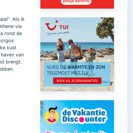
aia!” Als ik
Athene via
kia rond de
morgos
jke kust
e haven van
nd brengt.
hebben.