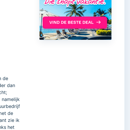
n de
der dan
cht;
l namelijk
urbedrijf
met de
ant zie ik
nks het