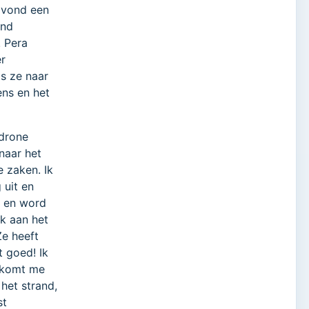
navond een
and
! Pera
er
ls ze naar
ens en het
 drone
naar het
e zaken. Ik
 uit en
n en word
k aan het
Ze heeft
 goed! Ik
 komt me
 het strand,
st