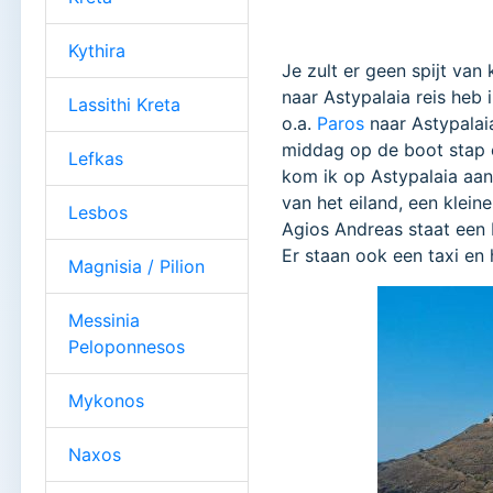
Kythira
Je zult er geen spijt van
naar Astypalaia reis heb 
Lassithi Kreta
o.a.
Paros
naar Astypalaia
middag op de boot stap 
Lefkas
kom ik op Astypalaia aan
van het eiland, een klein
Lesbos
Agios Andreas staat een 
Er staan ook een taxi en
Magnisia / Pilion
Messinia
Peloponnesos
Mykonos
Naxos