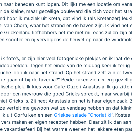
en naar beneden kunt lopen. Dit lijkt me een locatie om va
er de kleine, maar gezellige boulevard die zich voor het str
d hoor ik muziek uit Kreta, dat vind ik (als Kretenzer) leuk
el van Chora, waar het strand en de haven zijn. Ik vind het 
de Griekenland liefhebbers het me met mij eens zullen zijn a
 een scooter en rij vervolgens de heuvel op naar de windmol
k foto’s, er zijn hier veel fotogenieke plekjes en ik laat de
 videobeelden. Tegen het einde van de middag keer ik terug 
he loop ik naar het strand. Op het strand zelf zijn er twe
zerie gaan of bij de taverna?” Beide zaken zien er erg gezellig
lische plek. Ik kies voor Cafe-Ouzeri Anastasia. Ik ga zitte
 door een mevrouw die goed Grieks spreekt, maar waarbij i
iet Grieks is. Zij heet Anastasia en het is haar eigen zaak. 
 ze vertelt me gewoon wat ze vandaag hebben en dat klinkt
t ik uit Corfu ken en een
Griekse salade “Choriatiki”
. Kostas
lf vers maken en eigen recepten hebben. Daar zit ik dan aan
e vakantiesfeer! Bij het warme weer en het lekkere eten pa