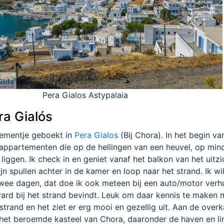
Pera Gialos Astypalaia
ra Gialós
tementje geboekt in
Pera Gialos
(Bij Chora). In het begin va
e appartementen die op de hellingen van een heuvel, op min
liggen. Ik check in en geniet vanaf het balkon van het uitzi
jn spullen achter in de kamer en loop naar het strand. Ik wi
wee dagen, dat doe ik ook meteen bij een auto/motor verhu
vard bij het strand bevindt. Leuk om daar kennis te maken 
strand en het ziet er erg mooi en gezellig uit. Aan de overk
het beroemde kasteel van Chora, daaronder de haven en li