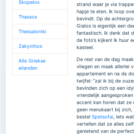
Skopelos
strand waar je via trapp
hapje te eten. Ik loop ov
Thassos
bevindt. Op de achtergron
Gialos is eigenlijk een de
Thessaloniki
fantastisch. Ik denk dat 
de foto’s kijken! Ik huur
Zakynthos
kasteel.
De rest van de dag maak i
Alle Griekse
vliegen en maak allerlei
eilanden
appartement en na de douc
twijfel: “zal ik bij de ou
bevinden zich op een idyl
vriendelijk aangesproken
accent kan horen dat ze n
geen menukaart bij zich,
bestel
Spetsofai
, iets wa
vertellen dat ze alles ze
genietend van de perfect