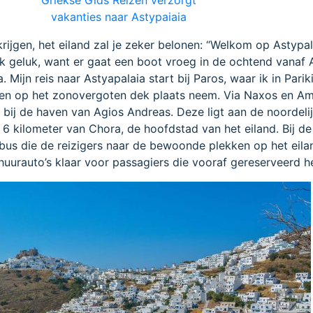
vakanties naar Astypaiaia
 krijgen, het eiland zal je zeker belonen: “Welkom op Astypal
ik geluk, want er gaat een boot vroeg in de ochtend vanaf 
. Mijn reis naar Astyapalaia start bij Paros, waar ik in Pari
en op het zonovergoten dek plaats neem. Via Naxos en A
 bij de haven van Agios Andreas. Deze ligt aan de noordeli
e 6 kilometer van Chora, de hoofdstad van het eiland. Bij d
bus die de reizigers naar de bewoonde plekken op het eila
 huurauto’s klaar voor passagiers die vooraf gereserveerd 