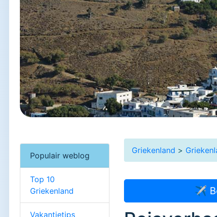
Griekenland
>
Grieken
Populair weblog
Top 10
✈ B
Griekenland
Vakantietips