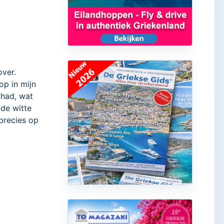
over.
op in mijn
 had, wat
 de witte
 precies op