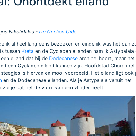
l: Onontdekt eiland
a
gos Nikolidakis -
De Griekse Gids
e ik al heel lang eens bezoeken en eindelijk was het dan z
eis tussen
Kreta
en de Cycladen eilanden nam ik Astypalaia 
 een eiland dat bij de
Dodecanese
archipel hoort, maar het
 goed een Cycladen eiland kunnen zijn. Hoofdstad Chora met
 steegjes is hiervan en mooi voorbeeld. Het eiland ligt ook
n
en de Dodecanese eilanden. Als je Astypalaia vanuit het
n zie je dat het de vorm van een vlinder heeft.