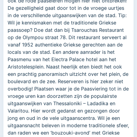
ook de rode paaseieren mogen hier niet ontbreken!
De gezelligheid gaat door tot in de vroege uurtjes
in de verschillende uitgaanswijken van de stad. Tip:
Wil je kennismaken met de traditionele Griekse
paassoep? Doe dat dan bij Tsarouchas Restaurant
op de Olympou straat 78. Dit restaurant serveert al
vanaf 1952 authentieke Griekse gerechten aan de
locals van de stad. Een andere aanrader is het
Paasmenu van het Electra Palace hotel aan het
Aristotelesplein. Naast heerlijk eten biedt het ook
een prachtig panoramisch uitzicht over het plein, de
boulevard en de zee. Reserveren is hier zeker niet
overbodig! Plaatsen waar je de Paasviering tot in de
vroege uren kan doorzetten zijn de populairste
uitgaanswijken van Thessaloniki – Ladadika en
Valaritou. Hier wordt gedanst en gezongen door
jong en oud in de vele uitgaanscentra. Wil je een
uitgaansnacht beleven in moderne traditionele sfeer,
dan raden we een ‘bouzouki-avond’ met Griekse