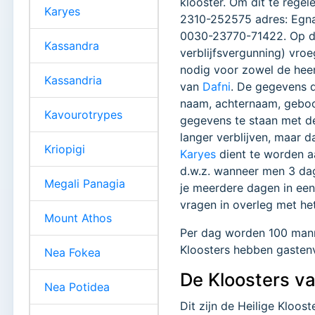
klooster. Om dit te regel
Karyes
2310-252575 adres: Egnat
0030-23770-71422. Op de 
Kassandra
verblijfsvergunning) vro
nodig voor zowel de heen 
Kassandria
van
Dafni
. De gegevens d
naam, achternaam, geboo
Kavourotrypes
gegevens te staan met de
langer verblijven, maar 
Kriopigi
Karyes
dient te worden a
d.w.z. wanneer men 3 dage
Megali Panagia
je meerdere dagen in een 
vragen in overleg met he
Mount Athos
Per dag worden 100 mann
Kloosters hebben gastenv
Nea Fokea
De Kloosters v
Nea Potidea
Dit zijn de Heilige Kloos