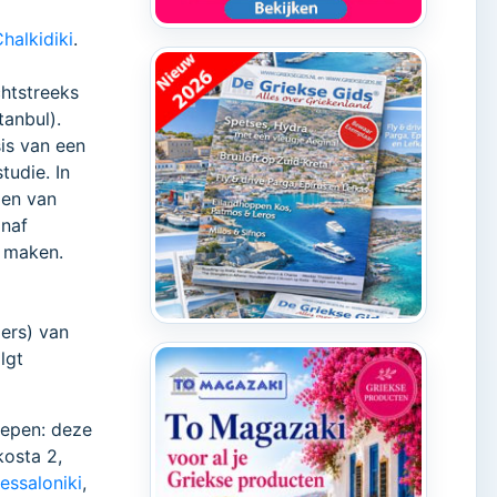
halkidiki
.
chtstreeks
tanbul).
is van een
tudie. In
gen van
anaf
s maken.
ers) van
lgt
oepen: deze
kosta 2,
essaloniki
,