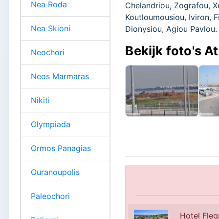
Nea Roda
Chelandriou, Zografou, X
Koutloumousiou, Iviron, F
Nea Skioni
Dionysiou, Agiou Pavlou.
Bekijk foto's A
Neochori
Neos Marmaras
Nikiti
Olympiada
Ormos Panagias
Ouranoupolis
Paleochori
Hotel Fleg