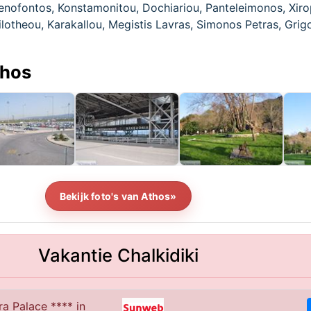
enofontos, Konstamonitou, Dochiariou, Panteleimonos, Xir
ilotheou, Karakallou, Megistis Lavras, Simonos Petras, Grigo
thos
Bekijk foto's van Athos»
Vakantie Chalkidiki
ra Palace **** in