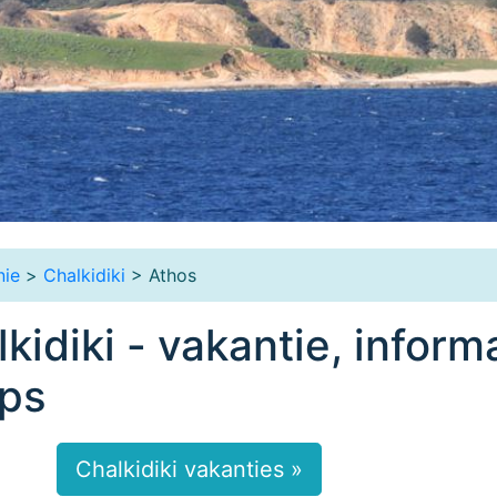
ie
>
Chalkidiki
> Athos
kidiki - vakantie, inform
ips
Chalkidiki vakanties »