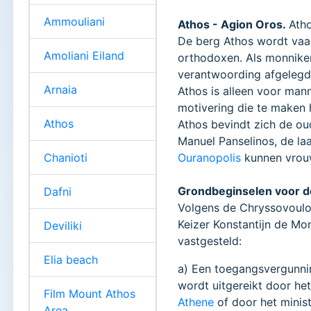
Ammouliani
Athos - Agion Oros.
Atho
De berg Athos wordt va
Amoliani Eiland
orthodoxen. Als monniken
verantwoording afgelegd 
Arnaia
Athos is alleen voor man
motivering die te maken h
Athos
Athos bevindt zich de ou
Manuel Panselinos, de la
Chanioti
Ouranopolis
kunnen vrouw
Grondbeginselen voor de
Dafni
Volgens de Chryssovoulo
Keizer Konstantijn de Mon
Deviliki
vastgesteld:
Elia beach
a) Een toegangsvergunnin
wordt uitgereikt door het
Film Mount Athos
Athene
of door het minist
Area