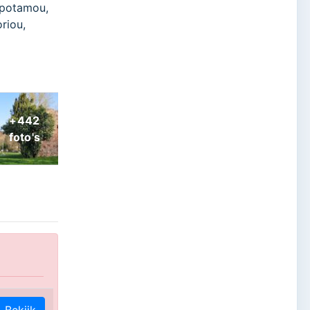
opotamou,
riou,
Bekijk