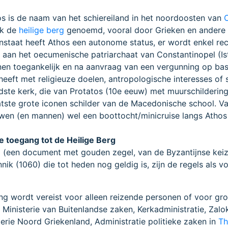
s is de naam van het schiereiland in het noordoosten van
C
ak de
heilige berg
genoemd, vooral door Grieken en andere
staat heeft Athos een autonome status, er wordt enkel re
aan het oecumenische patriarchaat van Constantinopel (Is
nen toegankelijk en na aanvraag van een vergunning op bas
eeft met religieuze doelen, antropologische interesses of s
dste kerk, die van Protatos (10e eeuw) met muurschilderin
atste grote iconen schilder van de Macedonische school. V
en (en mannen) wel een boottocht/minicruise langs Atho
 toegang tot de Heilige Berg
 (een document met gouden zegel, van de Byzantijnse keiz
nik (1060) die tot heden nog geldig is, zijn de regels als vo
g wordt vereist voor alleen reizende personen of voor gr
 Ministerie van Buitenlandse zaken, Kerkadministratie, Zalo
erie Noord Griekenland, Administratie politieke zaken in
Th