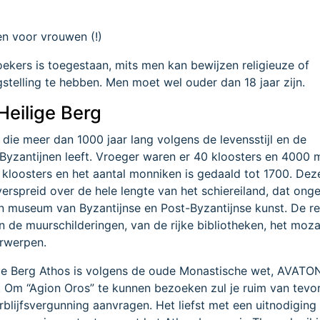
n voor vrouwen (!)
ekers is toegestaan, mits men kan bewijzen religieuze of
stelling te hebben. Men moet wel ouder dan 18 jaar zijn.
Heilige Berg
 die meer dan 1000 jaar lang volgens de levensstijl en de
Byzantijnen leeft. Vroeger waren er 40 kloosters en 4000 
0 kloosters en het aantal monniken is gedaald tot 1700. Dez
verspreid over de hele lengte van het schiereiland, dat ong
n museum van Byzantijnse en Post-Byzantijnse kunst. De rei
n de muurschilderingen, van de rijke bibliotheken, het moz
orwerpen.
ge Berg Athos is volgens de oude Monastische wet, AVATON
Om “Agion Oros” te kunnen bezoeken zul je ruim van tevor
blijfsvergunning aanvragen. Het liefst met een uitnodiging