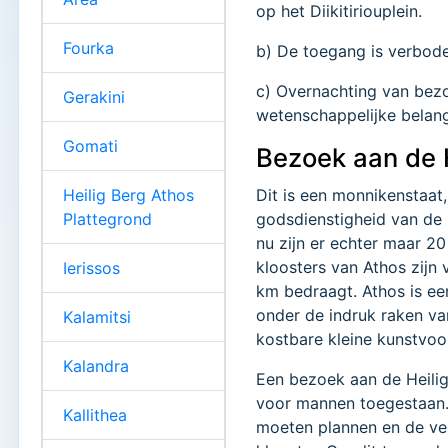
op het Diikitiriouplein.
Fourka
b) De toegang is verbode
c) Overnachting van bezo
Gerakini
wetenschappelijke belang
Gomati
Bezoek aan de 
Heilig Berg Athos
Dit is een monnikenstaat,
Plattegrond
godsdienstigheid van de 
nu zijn er echter maar 2
kloosters van Athos zijn 
Ierissos
km bedraagt. Athos is ee
onder de indruk raken va
Kalamitsi
kostbare kleine kunstvo
Kalandra
Een bezoek aan de Heili
voor mannen toegestaan. 
Kallithea
moeten plannen en de ver