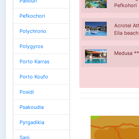
Paliouri
Pefkohori
Pefkochori
Acrotel At
Polychrono
Elia beach
Polygyros
Medusa ** 
Porto Karras
Porto Koufo
Posidi
Psakoudia
Pyrgadikia
Sani