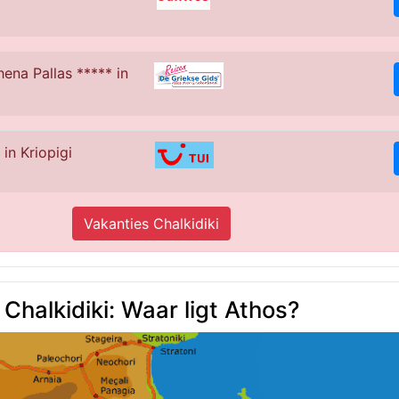
hena Pallas ***** in
in Kriopigi
Vakanties Chalkidiki
Chalkidiki: Waar ligt Athos?