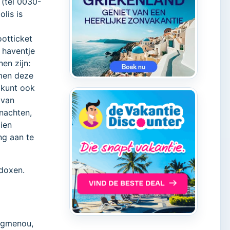
 (tel 0030-
lis is
ootticket
 haventje
en zijn:
men deze
 kunt ook
 van
nachten,
dien
ng aan te
doxen.
figmenou,