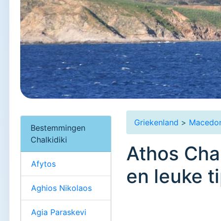
Griekenland
>
Macedon
Bestemmingen
Chalkidiki
Athos Chal
Afytos
en leuke t
Aghios Nikolaos
Agia Paraskevi