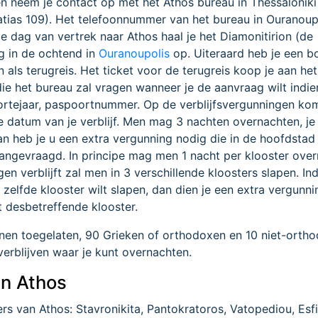
en neem je contact op met het Athos bureau in Thessaloniki
ias 109). Het telefoonnummer van het bureau in Ouranoupo
dag van vertrek naar Athos haal je het Diamonitirion (de
eg in de ochtend in
Ouranoupolis
op. Uiteraard heb je een b
als terugreis. Het ticket voor de terugreis koop je aan het
ie het bureau zal vragen wanneer je de aanvraag wilt indien
rtejaar, paspoortnummer. Op de verblijfsvergunningen ko
 datum van je verblijf. Men mag 3 nachten overnachten, je
dan heb je u een extra vergunning nodig die in de hoofdstad
angevraagd. In principe mag men 1 nacht per klooster over
n verblijft zal men in 3 verschillende kloosters slapen. In
zelfde klooster wilt slapen, dan dien je een extra vergunni
t desbetreffende klooster.
en toegelaten, 90 Grieken of orthodoxen en 10 niet-ortho
erblijven waar je kunt overnachten.
an Athos
ters van Athos: Stavronikita, Pantokratoros, Vatopediou, Es