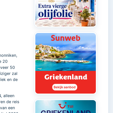
monniken,
e 20
eveer 50
ziger zal
aïek en de
, alleen
en de reis
 van een