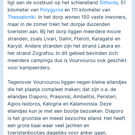
ligt aan de oostkust op het schiereiland
Sithonia
, 51
kilometer van
Polygyros
en 111 kilometer van
Thessaloniki
. In het dorp wonen 150 vaste inwoners,
maar in de zomer trekt het dorpje duizenden
toeristen aan. Bij het dorp liggen meerdere mooie
stranden, zoals Livari, Galini, Fteroti, Karagatsi en
Karydi. Andere stranden zijn het strand Lakara en
het strand Zografou. In dit gebied bevinden zich
meerdere campings dus is Vourvourou ook geschikt
voor kampeerders.
Tegenover Vourvourou liggen negen kleine eilandjes
die het plaatje compleet maken; dat zijn o.a. de
eilandjes Diaporo, Prasonisi, Ambelitsi, Peristeri,
Agios Isidoros, Kalogria en Kalamonisia. Deze
eilandjes kun je met een bootje bezoeken. Diaporo
is het grootste en meest bezochte eiland. Het heeft
een grote baai waar veel jachten en
toeristenbootjes dagelijks voor anker gaan.