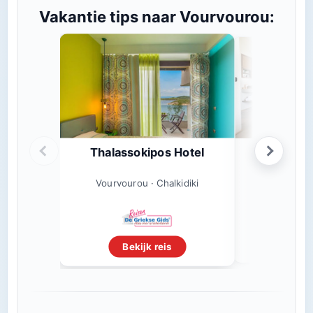
Vakantie tips naar Vourvourou:
Thalassokipos Hotel
Anmia
Vourvourou
Vourvourou · Chalkidiki
Beki
Bekijk reis