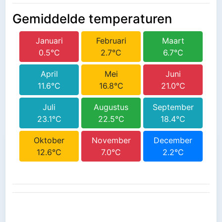
Gemiddelde temperaturen
Januari
Februari
Maart
0.5°C
2.7°C
6.7°C
April
Mei
Juni
11.6°C
16.8°C
21.0°C
Juli
Augustus
September
23.1°C
22.5°C
18.4°C
Oktober
November
December
12.6°C
7.0°C
2.2°C