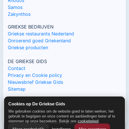
Rhodos
Samos
Zakynthos
GRIEKSE BEDRIJVEN
Griekse restaurants Nederland
Onroerend goed Griekenland
Griekse producten
DE GRIEKSE GIDS
Contact
Privacy en Cookie policy
Nieuwsbrief Griekse Gids
Sitemap
Cookies op De Griekse Gids
We gebruiken cookies om de website goed te laten werken, het
gebruik te begrijpen en onze content en aanbiedingen beter af te
© De Griekse Gids 2000-2026
stemmen op onze bezoekers. Bekijk ons
cookiebeleid
.