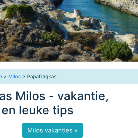
n
>
Milos
> Papafragkas
s Milos - vakantie,
 en leuke tips
Milos vakanties »