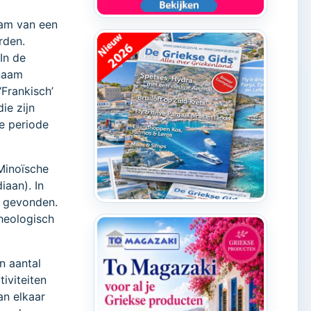
aam van een
rden.
 In de
 naam
‘Frankisch’
ie zijn
se periode
 Minoïsche
iaan). In
s gevonden.
heologisch
n aantal
iviteiten
an elkaar