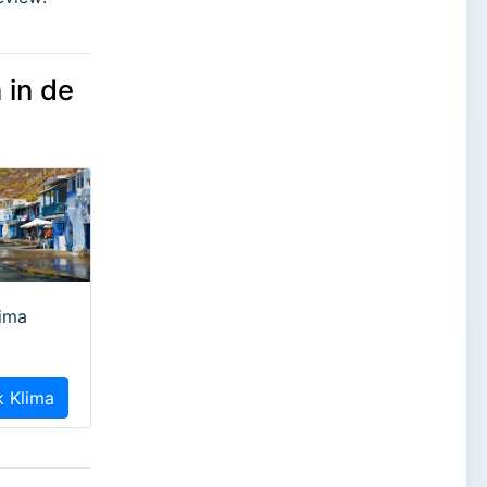
 in de
lima
k Klima