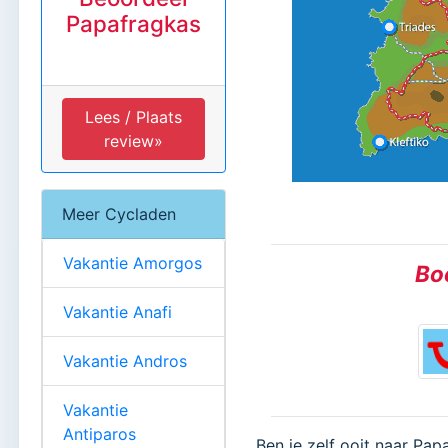
Papafragkas
Lees / Plaats
review»
Meer Cycladen
Vakantie Amorgos
Boe
Vakantie Anafi
Vakantie Andros
Vakantie
Antiparos
Ben je zelf ooit naar Pap