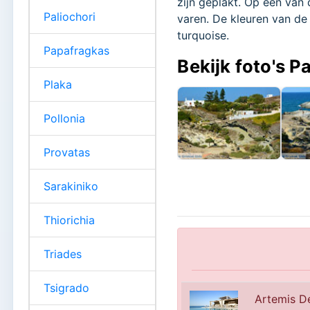
zijn geplakt. Op een van
Paliochori
varen. De kleuren van de
turquoise.
Papafragkas
Bekijk foto's 
Plaka
Pollonia
Provatas
Sarakiniko
Thiorichia
Triades
Tsigrado
Artemis De