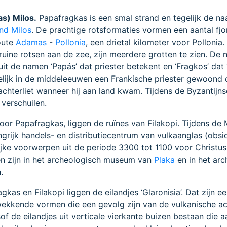
s) Milos.
Papafragkas is een smal strand en tegelijk de n
and Milos
. De prachtige rotsformaties vormen een aantal fjo
oute
Adamas
-
Pollonia
, een drietal kilometer voor Pollonia.
ruine rotsen aan de zee, zijn meerdere grotten te zien. De
 uit de namen ‘Papás’ dat priester betekent en ‘Fragkos’ dat 
elijk in de middeleeuwen een Frankische priester gewoond d
achterliet wanneer hij aan land kwam. Tijdens de Byzantijn
 verschuilen.
oor Papafragkas, liggen de ruïnes van Filakopi. Tijdens de
grijk handels- en distributiecentrum van vulkaanglas (obsid
grijke voorwerpen uit de periode 3300 tot 1100 voor Christu
n zijn in het archeologisch museum van
Plaka
en in het arc
.
kas en Filakopi liggen de eilandjes ‘Glaronisia’. Dat zijn ee
wekkende vormen die een gevolg zijn van de vulkanische act
lsof de eilandjes uit verticale vierkante buizen bestaan die a