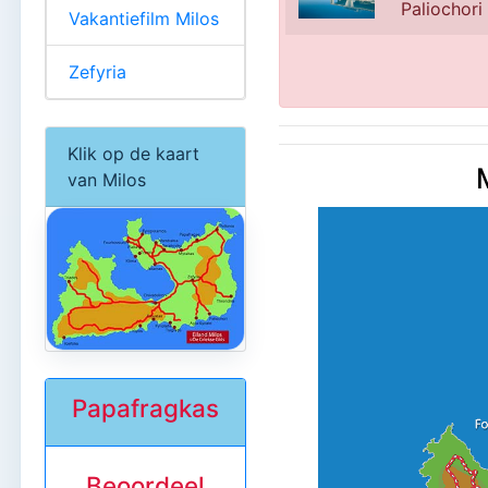
Paliochori
Vakantiefilm Milos
Zefyria
Klik op de kaart
van Milos
Papafragkas
Beoordeel