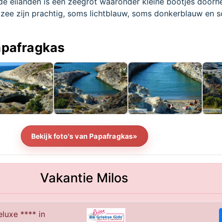
 de eilanden is een zeegrot waaronder kleine bootjes door
 zee zijn prachtig, soms lichtblauw, soms donkerblauw en 
Papafragkas
Bekijk foto's van Papafragkas»
Vakantie Milos
luxe **** in