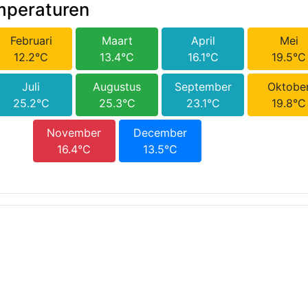
mperaturen
Februari
Maart
April
Mei
12.2°C
13.4°C
16.1°C
19.5°C
Juli
Augustus
September
Oktobe
25.2°C
25.3°C
23.1°C
19.8°C
November
December
16.4°C
13.5°C