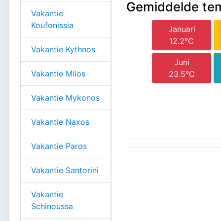
Gemiddelde te
Vakantie
Koufonissia
Januari
12.2°C
Vakantie Kythnos
Juni
Vakantie Milos
23.5°C
Vakantie Mykonos
Vakantie Naxos
Vakantie Paros
Vakantie Santorini
Vakantie
Schinoussa