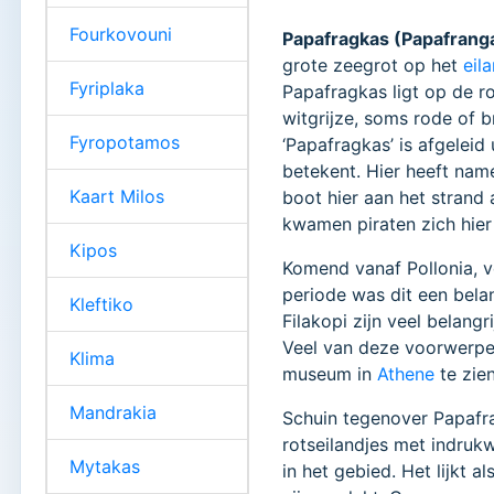
Fourkovouni
Papafragkas (Papafranga
grote zeegrot op het
eil
Fyriplaka
Papafragkas ligt op de r
witgrijze, soms rode of b
Fyropotamos
‘Papafragkas’ is afgeleid
betekent. Hier heeft nam
Kaart Milos
boot hier aan het strand 
kwamen piraten zich hier
Kipos
Komend vanaf Pollonia, v
periode was dit een belan
Kleftiko
Filakopi zijn veel belan
Veel van deze voorwerpe
Klima
museum in
Athene
te zien
Mandrakia
Schuin tegenover Papafrag
rotseilandjes met indruk
Mytakas
in het gebied. Het lijkt a