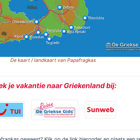
De kaart / landkaart van Papafragkas
k je vakantie naar Griekenland bij:
afragkas geweest? Klik op de link hieronder en plaats een r