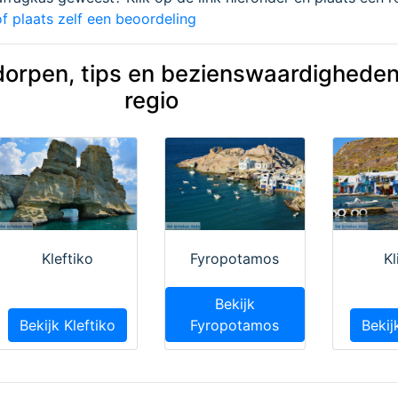
f plaats zelf een beoordeling
dorpen, tips en bezienswaardigheden
regio
Kleftiko
Fyropotamos
K
Bekijk
Bekijk Kleftiko
Fyropotamos
Bekij