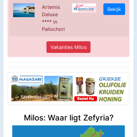
Artemis
Bekijk
Deluxe
**** in
Paliochori
Vakanties Milos
Milos: Waar ligt Zefyria?