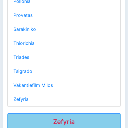
Pollonia
Provatas
Sarakiniko
Thiorichia
Triades
Tsigrado
Vakantiefilm Milos
Zefyria
Zefyria