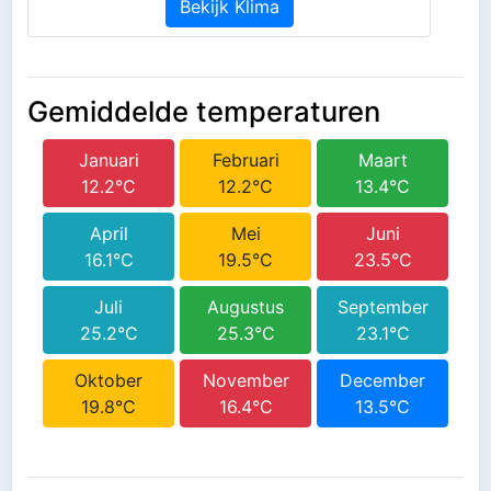
Bekijk Klima
Gemiddelde temperaturen
Januari
Februari
Maart
12.2°C
12.2°C
13.4°C
April
Mei
Juni
16.1°C
19.5°C
23.5°C
Juli
Augustus
September
25.2°C
25.3°C
23.1°C
Oktober
November
December
19.8°C
16.4°C
13.5°C