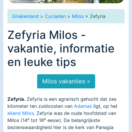
Griekenland
>
Cycladen
>
Milos
> Zefyria
Zefyria Milos -
vakantie, informatie
en leuke tips
Milos vakanties »
Zefyria.
Zefyria is een agrarisch gehucht dat zes
kilometer ten zuidoosten van
Adamas
ligt, op het
eiland Milos
. Zefyria was de oude hoofdstad van
e
e
Milos (14
tot 18
eeuw). De belangrijkste
bezienswaardigheid hier is de kerk van Panagia