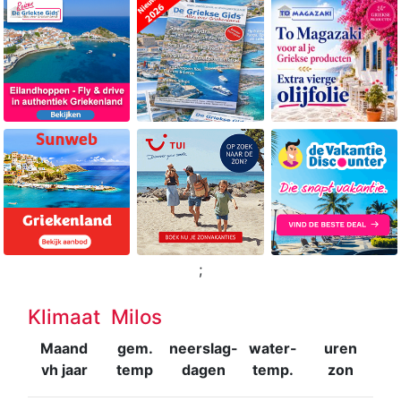
;
Klimaat Milos
Maand
gem.
neerslag-
water-
uren
vh jaar
temp
dagen
temp.
zon