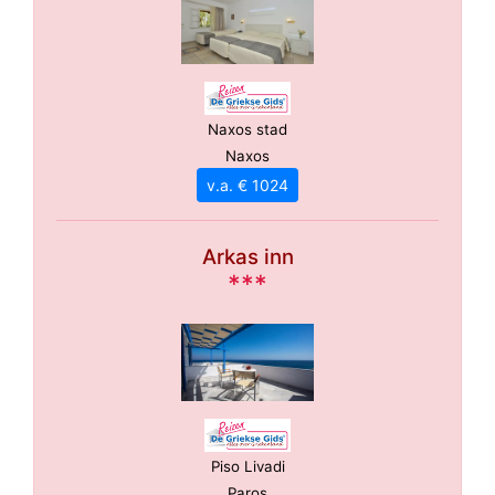
Naxos stad
Naxos
v.a. € 1024
Arkas inn
***
Piso Livadi
Paros