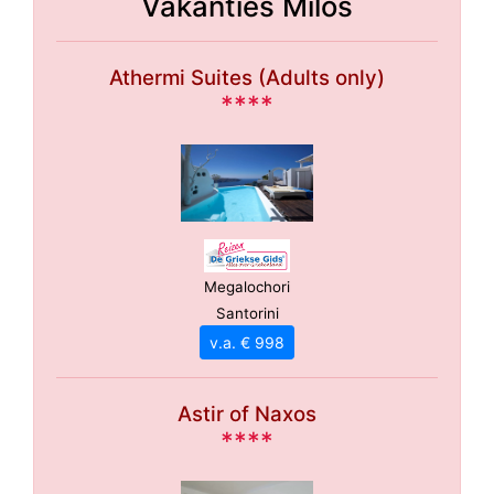
Vakanties Milos
Athermi Suites (Adults only)
****
Megalochori
Santorini
v.a. € 998
Astir of Naxos
****