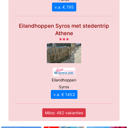
v.a. € 795
Eilandhoppen Syros met stedentrip
Athene
***
Eilandhoppen
Syros
v.a. € 1453
Milos: 482 vakanties