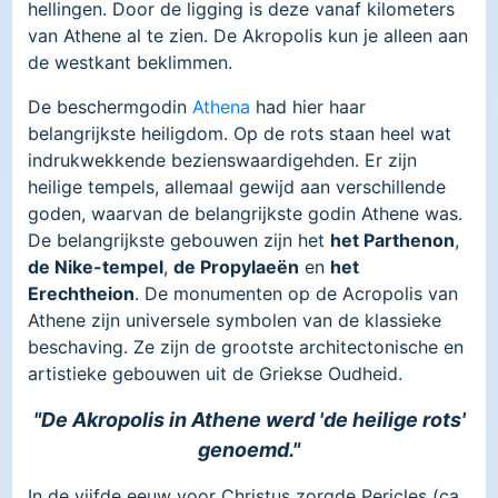
hellingen. Door de ligging is deze vanaf kilometers
van Athene al te zien. De Akropolis kun je alleen aan
de westkant beklimmen.
De beschermgodin
Athena
had hier haar
belangrijkste heiligdom. Op de rots staan heel wat
indrukwekkende bezienswaardigehden. Er zijn
heilige tempels, allemaal gewijd aan verschillende
goden, waarvan de belangrijkste godin Athene was.
De belangrijkste gebouwen zijn het
het Parthenon
,
de Nike-tempel
,
de Propylaeën
en
het
Erechtheion
. De monumenten op de Acropolis van
Athene zijn universele symbolen van de klassieke
beschaving. Ze zijn de grootste architectonische en
artistieke gebouwen uit de Griekse Oudheid.
"De Akropolis in Athene werd 'de heilige rots'
genoemd."
In de vijfde eeuw voor Christus zorgde Pericles (ca.