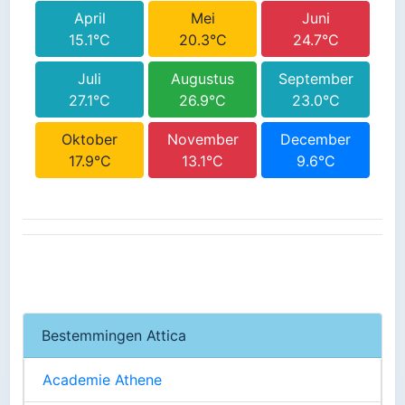
April
Mei
Juni
15.1°C
20.3°C
24.7°C
Juli
Augustus
September
27.1°C
26.9°C
23.0°C
Oktober
November
December
17.9°C
13.1°C
9.6°C
Bestemmingen Attica
Academie Athene