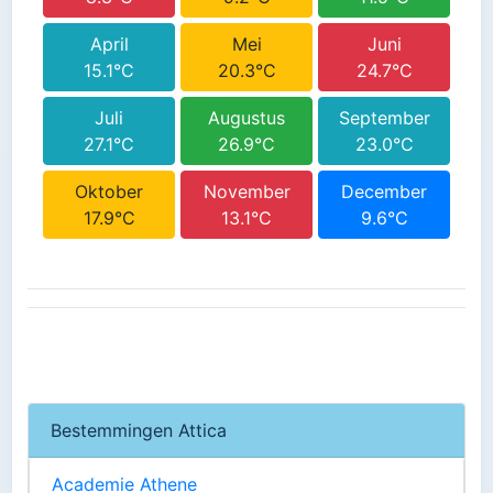
April
Mei
Juni
15.1°C
20.3°C
24.7°C
Juli
Augustus
September
27.1°C
26.9°C
23.0°C
Oktober
November
December
17.9°C
13.1°C
9.6°C
Bestemmingen Attica
Academie Athene