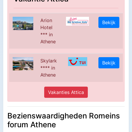
Arion
Bekijk
Hotel
*** in
Athene
Skylark
Bekijk
**** in
Athene
Vakanties Attica
Bezienswaardigheden Romeins
forum Athene