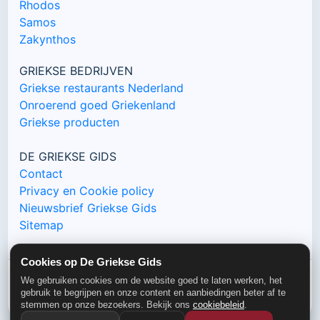
Rhodos
Samos
Zakynthos
GRIEKSE BEDRIJVEN
Griekse restaurants Nederland
Onroerend goed Griekenland
Griekse producten
DE GRIEKSE GIDS
Contact
Privacy en Cookie policy
Nieuwsbrief Griekse Gids
Sitemap
Cookies op De Griekse Gids
We gebruiken cookies om de website goed te laten werken, het
gebruik te begrijpen en onze content en aanbiedingen beter af te
© De Griekse Gids 2000-2026
stemmen op onze bezoekers. Bekijk ons
cookiebeleid
.