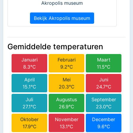
Akropolis museum
Bekijk Akropolis museum
Gemiddelde temperaturen
Januari
Februari
Maart
8.3°C
9.2°C
11.5°C
April
Mei
Juni
15.1°C
20.3°C
24.7°C
Juli
Augustus
September
27.1°C
26.9°C
23.0°C
Oktober
November
December
17.9°C
13.1°C
9.6°C