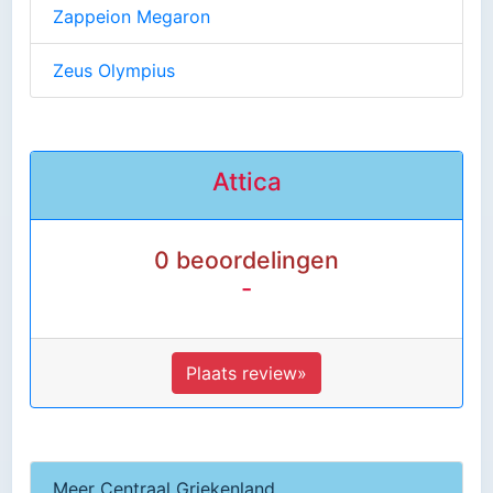
Zappeion Megaron
Zeus Olympius
Attica
0 beoordelingen
-
Plaats review»
Meer Centraal Griekenland