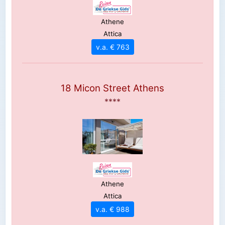
Athene
Attica
v.a. € 763
18 Micon Street Athens
****
Athene
Attica
v.a. € 988