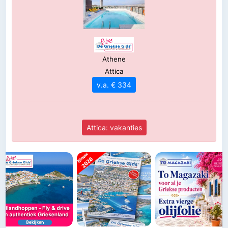
Athene
Attica
v.a. € 334
Attica: vakanties