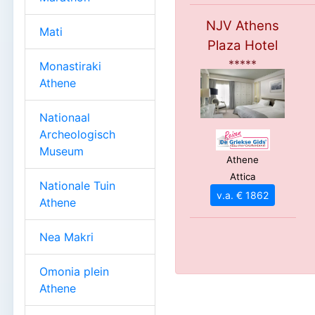
NJV Athens
Mati
Plaza Hotel
*****
Monastiraki
Athene
Nationaal
Archeologisch
Museum
Athene
Attica
Nationale Tuin
v.a. € 1862
Athene
Nea Makri
Omonia plein
Athene