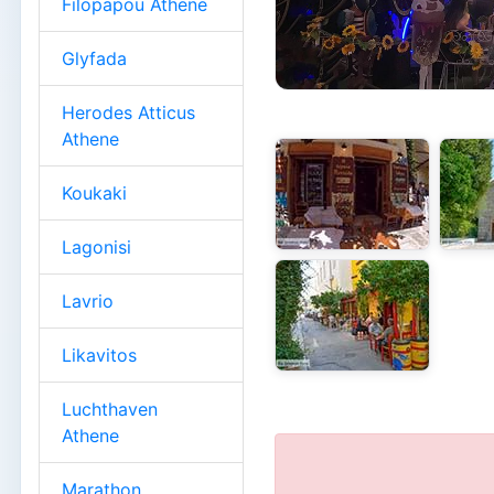
Filopapou Athene
Glyfada
Herodes Atticus
Athene
Koukaki
Lagonisi
Lavrio
Likavitos
Luchthaven
Athene
Marathon