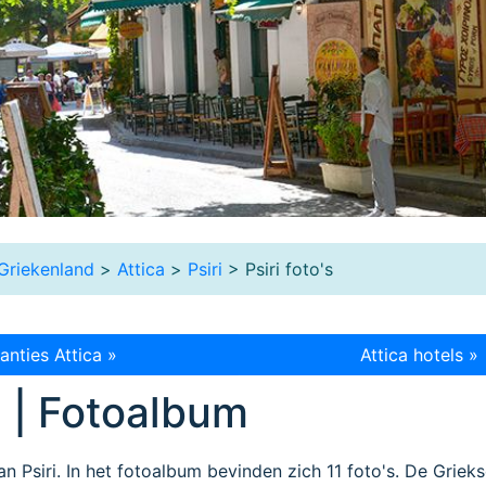
Griekenland
>
Attica
>
Psiri
> Psiri foto's
nties Attica »
Attica hotels »
i | Fotoalbum
an Psiri. In het fotoalbum bevinden zich 11 foto's. De Griek