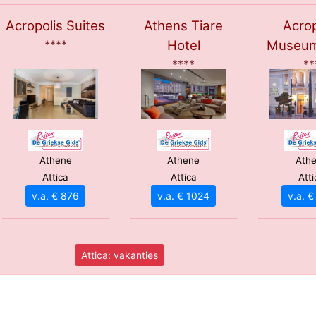
Acropolis Suites
Athens Tiare
Acrop
****
Hotel
Museum
****
**
Athene
Athene
Ath
Attica
Attica
Atti
v.a. € 876
v.a. € 1024
v.a. 
Attica: vakanties