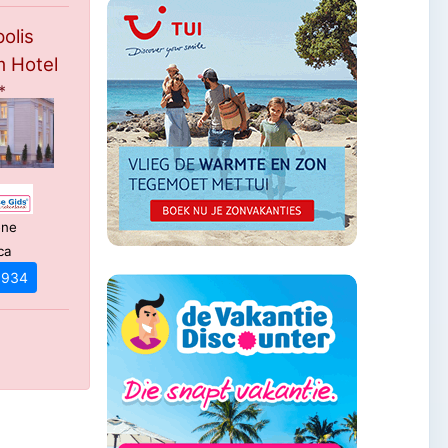
olis
 Hotel
*
ene
ca
€ 934