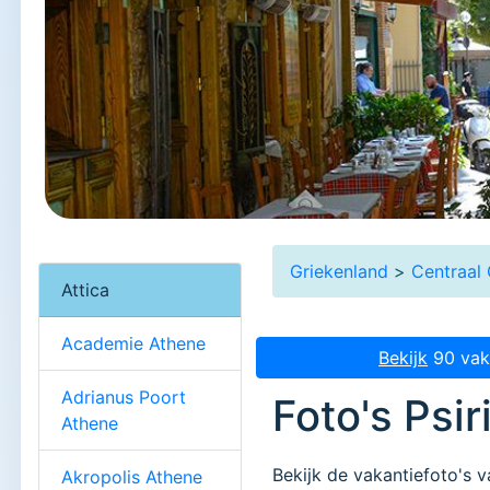
Griekenland
>
Centraal 
Attica
Academie Athene
Bekijk
90 vaka
Adrianus Poort
Foto's Psir
Athene
Bekijk de vakantiefoto's v
Akropolis Athene