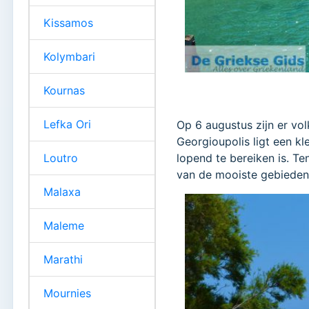
Kissamos
Kolymbari
Kournas
Lefka Ori
Op 6 augustus zijn er vo
Georgioupolis ligt een kl
Loutro
lopend te bereiken is. T
van de mooiste gebieden 
Malaxa
Maleme
Marathi
Mournies