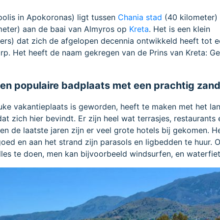
lis in Apokoronas) ligt tussen
Chania stad
(40 kilometer)
meter) aan de baai van Almyros op
Kreta
. Het is een klein
ers) dat zich de afgelopen decennia ontwikkeld heeft tot 
orp. Het heeft de naam gekregen van de Prins van Kreta: G
een populaire badplaats met een prachtig zan
uke vakantieplaats is geworden, heeft te maken met het la
t zich hier bevindt. Er zijn heel wat terrasjes, restaurants 
en de laatste jaren zijn er veel grote hotels bij gekomen. H
goed en aan het strand zijn parasols en ligbedden te huur. 
lles te doen, men kan bijvoorbeeld windsurfen, en waterfie