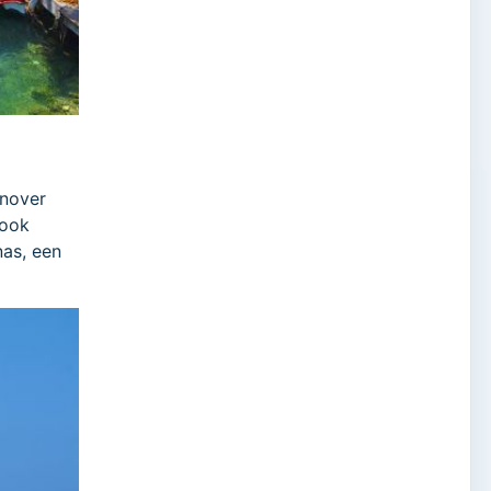
enover
rook
nas, een