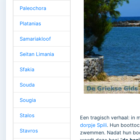
Paleochora
Platanias
Samariakloof
Seitan Limania
Sfakia
Souda
Sougia
Stalos
Een tragisch verhaal: in 
dorpje Spili
. Hun boottoc
Stavros
zwemmen. Nadat hun boot 
wordt deze baai “
de baa