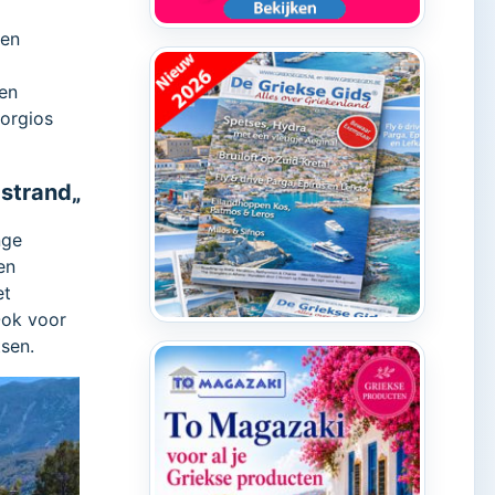
 en
een
eorgios
dstrand„
nge
en
et
Ook voor
tsen.