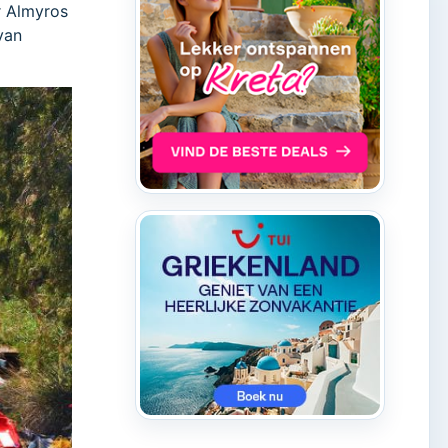
er Almyros
van