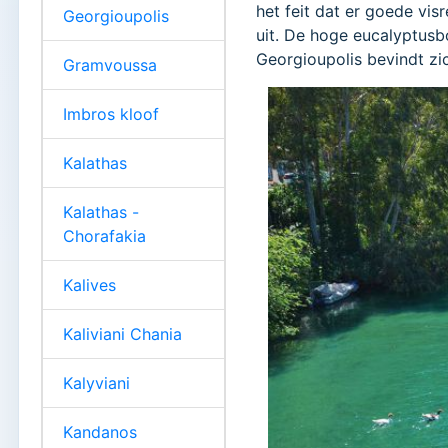
het feit dat er goede vis
Georgioupolis
uit. De hoge eucalyptusb
Georgioupolis bevindt zi
Gramvoussa
Imbros kloof
Kalathas
Kalathas -
Chorafakia
Kalives
Kaliviani Chania
Kalyviani
Kandanos