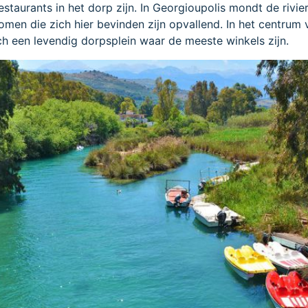
restaurants in het dorp zijn. In Georgioupolis mondt de rivi
omen die zich hier bevinden zijn opvallend. In het centrum 
ch een levendig dorpsplein waar de meeste winkels zijn.