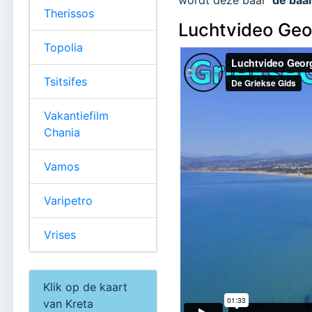
Therissos
Luchtvideo Geor
Topolia
Tsitsifes
Vakantiefilm
Chania
Vamos
Varipetro
Vrises
Klik op de kaart
van Kreta