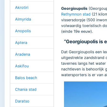
Akrotiri
Georgioupolis
(Georgoupo
Rethymnon stad
(21 kilo
Almyrida
vissersdorpje (500 inwon
volwaardig toeristisch d
Anopolis
(einde 19e eeuw).
“Georgioupolis is 
Aptera
Dat Georgioupolis een le
Aradena
uitgestrekte zandstrand da
tavernes langs het water 
Askifou
nachtleven is behoorlijk 
watersporters is er van a
Balos beach
Chania stad
Daratso