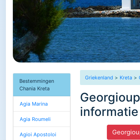
Griekenland
>
Kreta
>
Bestemmingen
Chania Kreta
Georgioupo
Agia Marina
informatie
Agia Roumeli
Georgioup
Agioi Apostoloi