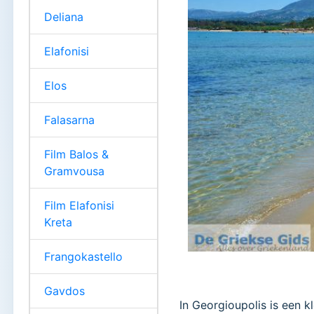
Deliana
Elafonisi
Elos
Falasarna
Film Balos &
Gramvousa
Film Elafonisi
Kreta
Frangokastello
Gavdos
In Georgioupolis is een k