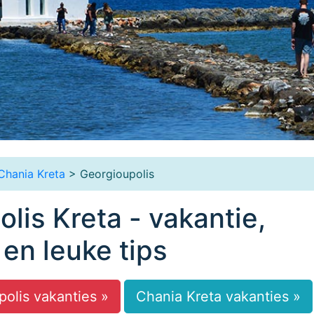
Chania Kreta
> Georgioupolis
lis Kreta - vakantie,
 en leuke tips
olis vakanties »
Chania Kreta vakanties »