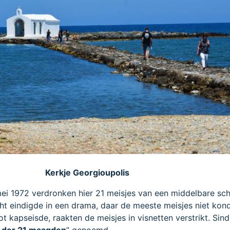
Kerkje Georgioupolis
mei 1972 verdronken hier 21 meisjes van een middelbare sch
ht eindigde in een drama, daar de meeste meisjes niet kon
kapseisde, raakten de meisjes in visnetten verstrikt. Sin
i der 21 maagden
” genoemd.