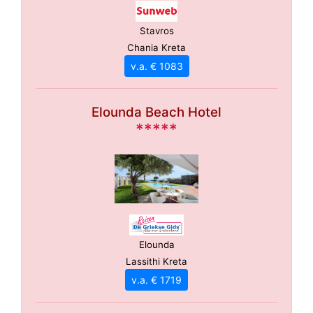
Stavros
Chania Kreta
v.a. € 1083
Elounda Beach Hotel
*****
Elounda
Lassithi Kreta
v.a. € 1719