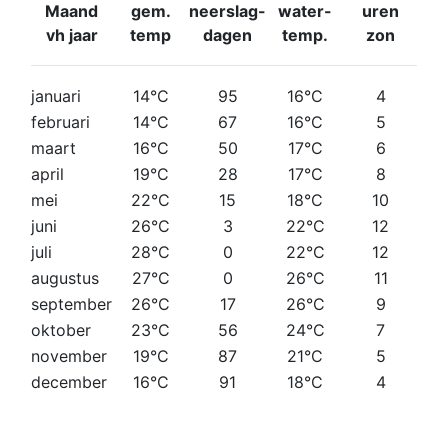
Maand
gem.
neerslag-
water-
uren
vh jaar
temp
dagen
temp.
zon
januari
14°C
95
16°C
4
februari
14°C
67
16°C
5
maart
16°C
50
17°C
6
april
19°C
28
17°C
8
mei
22°C
15
18°C
10
juni
26°C
3
22°C
12
juli
28°C
0
22°C
12
augustus
27°C
0
26°C
11
september
26°C
17
26°C
9
oktober
23°C
56
24°C
7
november
19°C
87
21°C
5
december
16°C
91
18°C
4