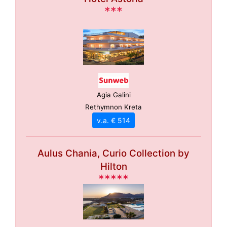
***
Agia Galini
Rethymnon Kreta
v.a. € 514
Aulus Chania, Curio Collection by
Hilton
*****