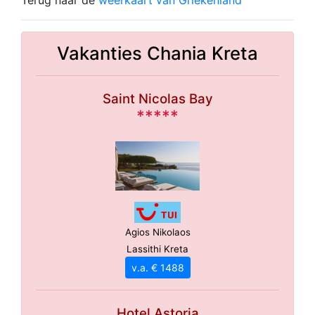
Terug naar de
weerkaart van Griekenland
Vakanties Chania Kreta
Saint Nicolas Bay
*****
Agios Nikolaos
Lassithi Kreta
v.a. € 1488
Hotel Astoria