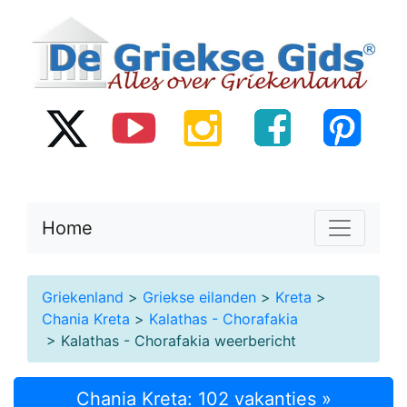
Home
Griekenland
>
Griekse eilanden
>
Kreta
>
Chania Kreta
>
Kalathas - Chorafakia
> Kalathas - Chorafakia weerbericht
Chania Kreta: 102 vakanties »