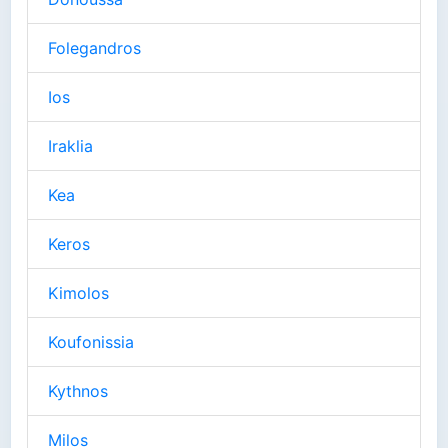
Folegandros
Ios
Iraklia
Kea
Keros
Kimolos
Koufonissia
Kythnos
Milos