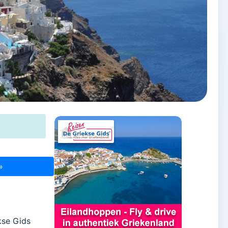
»
kse Gids