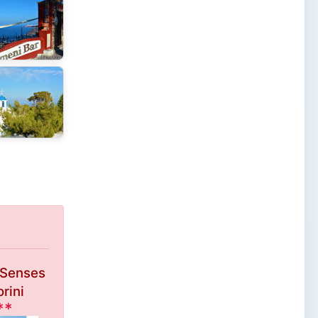
 Senses
rini
**