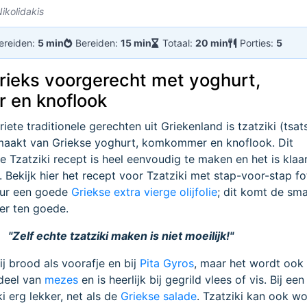
ikolidakis
ereiden:
5 min
Bereiden:
15 min
Totaal:
20 min
Porties:
5
Grieks voorgerecht met yoghurt,
 en knoflook
ete traditionele gerechten uit Griekenland is tzatziki (tsats
maakt van Griekse yoghurt, komkommer en knoflook. Dit
e Tzatziki recept is heel eenvoudig te maken en het is klaar
. Bekijk hier het recept voor Tzatziki met stap-voor-stap fo
eur een goede
Griekse extra vierge olijfolie
; dit komt de sm
er ten goede.
"Zelf echte tzatziki maken is niet moeilijk!"
ij brood als voorafje en bij
Pita Gyros
, maar het wordt ook
deel van
mezes
en is heerlijk bij gegrild vlees of vis. Bij een
i erg lekker, net als de
Griekse salade
. Tzatziki kan ook w