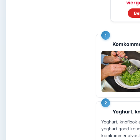
vierge
Be
1
Komkomme
2
Yoghurt, k
Yoghurt, knoflook
yoghurt goed koud 
komkommer alvast z