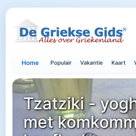
Home
Populair
Vakantie
Kaart
Tzatziki - yog
met komkomm