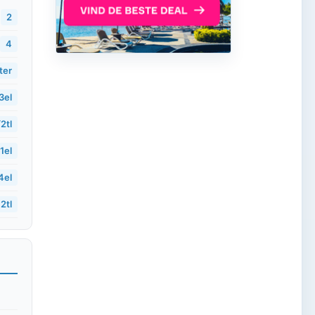
2
4
iter
3el
/2tl
1el
4el
2tl