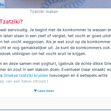
Tzatziki maken
Tzatziki?
 heel eenvoudig. Je begint met de komkommer te wassen e
en laten staan in een zeef of vergiet, het vocht er goed uit
n het vocht weggooien. Als je wat zout op de komkommer
vocht er nog gemakkelijker uit. Je kunt de komkommers ook 
doek uitknijpen om het vocht eruit te krijgen.
n en deze samen met yoghurt, (gebruik de échte dikke Gri
r en zout in een slakom doen. Eventueel (naar smaak) w
els
Griekse tzatziki kruiden
toevoegen en 4 eetlepels witte
sap van een halve citroen.)
samenhangende massa roeren en beetje bij beetje de extra v
▼ Lees meer
en onder voortdurend roeren. Gebruik een
goede extra vergi
de smaak van de tzatziki echt ten goede. Ongeveer een uur
an voor het opdienen.