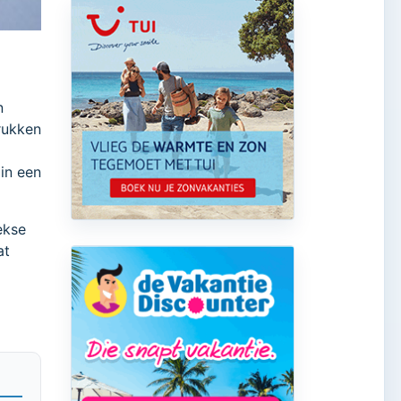
n
drukken
in een
ekse
at
ergine
ne
 in de