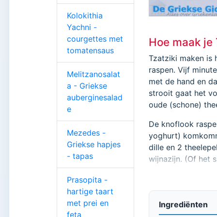
Kolokithia
Yachni -
courgettes met
Hoe maak je 
tomatensaus
Tzatziki maken is
raspen. Vijf minut
Melitzanosalat
met de hand en da
a - Griekse
strooit gaat het 
auberginesalad
oude (schone) thee
e
De knoflook raspe
Mezedes -
yoghurt) komkomme
Griekse hapjes
dille en 2 theelep
- tapas
wijnazijn. (Of het 
Dit alles tot een 
Prasopita -
olijfolie toevoeg
hartige taart
olijfolie
, dit komt 
met prei en
Ingrediënten
koelkast laten sta
feta