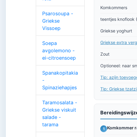
Komkommers
Psarosoupa -
teentjes knoflook
Griekse
Vissoep
Griekse yoghurt
Griekse extra vergi
Soepa
avgolemono -
Zout
ei-citroensoep
Optioneel: naar s
Spanakopitakia
Tip: azijn toevoeg
-
Spinaziehapjes
Tip: Griekse tzatz
Taramosalata -
Griekse viskuit
Bereidingswijz
salade -
tarama
Komkommer r
1