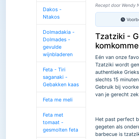
Recept door Wendy N
Dakos -
Ntakos
Voorb
Dolmadakia -
Tzatziki - 
Dolmades -
komkommer
gevulde
wijnbladeren
Eén van onze favori
Tzatziki wordt ge
Feta - Tiri
authentieke Grieks
saganaki -
slechts 15 minuten
Gebakken kaas
Gebruik bij voork
van je gerecht zek
Feta me meli
Feta met
Het past perfect b
tomaat -
gegeten als onder
gesmolten feta
barbecue is tzatzik