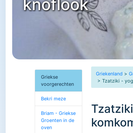
knoflook
Griekenland
>
G
Griekse
> Tzatziki - y
voorgerechten
Bekri meze
Tzatzik
Briam - Griekse
komkom
Groenten in de
oven