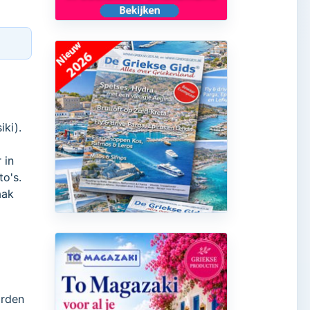
iki).
 in
to's.
aak
orden