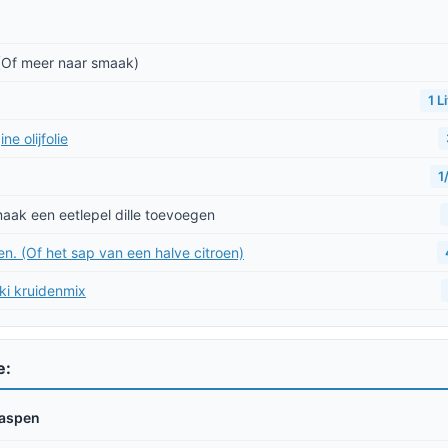
 (Of meer naar smaak)
1 L
ne olijfolie
1
maak een eetlepel dille toevoegen
en. (Of het sap van een halve citroen)
iki kruidenmix
e:
aspen