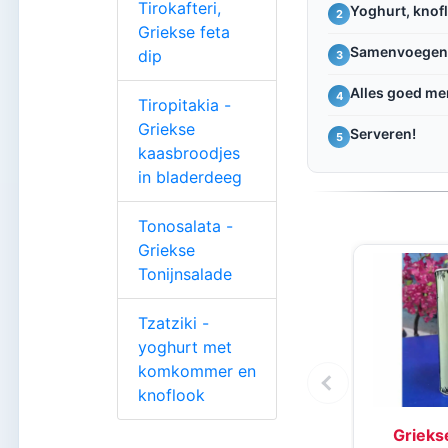
Tirokafteri,
Yoghurt, knof
2
Griekse feta
Samenvoegen en
dip
3
Alles goed m
4
Tiropitakia -
Griekse
Serveren!
5
kaasbroodjes
in bladerdeeg
Tonosalata -
Griekse
Tonijnsalade
Tzatziki -
yoghurt met
komkommer en
knoflook
Griekse