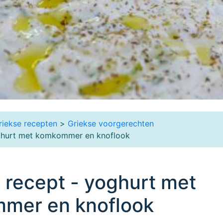
riekse recepten
>
Griekse voorgerechten
oghurt met komkommer en knoflook
i recept - yoghurt met
mer en knoflook