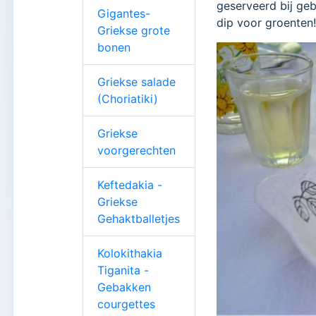
geserveerd bij geb
Gigantes-
dip voor groenten!
Griekse grote
bonen
Griekse salade
(Choriatiki)
Griekse
voorgerechten
Keftedakia -
Griekse
Gehaktballetjes
Kolokithakia
Tiganita -
Gebakken
courgettes