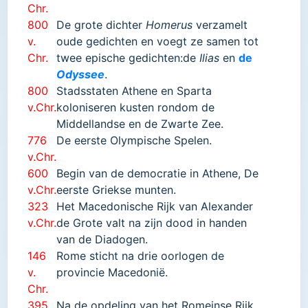
Chr.
800
De grote dichter
Homerus
verzamelt
v.
oude gedichten en voegt ze samen tot
Chr.
twee epische gedichten:de
Ilias
en
de
Odyssee
.
800
S
tadsstaten Athene en Sparta
v.Chr.
koloniseren kusten rondom de
Middellandse en de Zwarte Zee.
776
De e
erste Olympische Spelen.
v.Chr.
600
Begin van de democratie in Athene, De
v.Chr.
eerste Griekse munten.
323
Het Macedonische Rijk van Alexander
v.Chr.
de Grote valt na zijn dood in handen
van de Diadogen.
146
Rome sticht na drie oorlogen de
v.
provincie Macedonië.
Chr.
395
Na de opdeling van het Romeinse Rijk