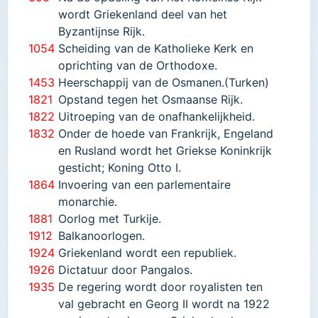
wordt Griekenland deel van het
Byzantijnse Rijk.
1054
Scheiding van de Katholieke Kerk en
oprichting van de Orthodoxe.
1
453
Heerschappij van de Osmanen.
(Turken)
182
1
Opstand tegen het Osmaanse Rijk.
1822
Uitroeping van de onafhankelijkheid.
1832
Onder de hoede van Frankrijk, Engeland
en Rusland wordt het Griekse Koninkrijk
gesticht; Koning Otto I.
1864
Invoering van een parlementaire
monarchie.
1881
Oorlog met Turkije.
1912
Balkanoorlogen.
1924
Griekenland wordt een republiek.
1926
Dictatuur door Pangalos.
1935
De regering wordt door royalisten ten
val gebracht en Georg II wordt na 1922