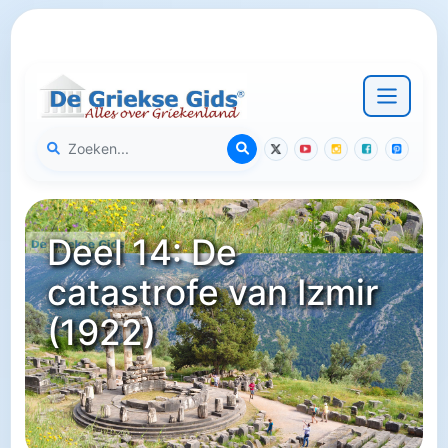
Deel 14: De
catastrofe van Izmir
(1922)