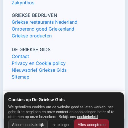
Zakynthos
GRIEKSE BEDRIJVEN
Griekse restaurants Nederland
Onroerend goed Griekenland
Griekse producten
DE GRIEKSE GIDS
Contact
Privacy en Cookie policy
Nieuwsbrief Griekse Gids
Sitemap
Cookies op De Griekse Gids
© De Griekse Gids 2000-2026
We gebruiken cookies om de website goed te laten werken, het
gebruik te begrijpen en onze content en aanbiedingen beter af te
stemmen op onze bezoekers. Bekijk ons
cookiebeleid
.
Alleen noodzakelijk
Instellingen
Alles accepteren