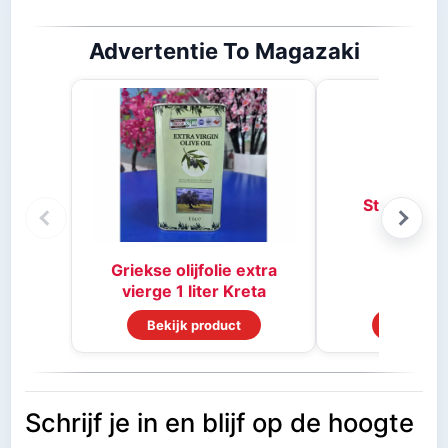
Advertentie To Magazaki
Stifado kr
Griekse olijfolie extra
vierge 1 liter Kreta
Bekijk product
Bekijk p
Schrijf je in en blijf op de hoogte