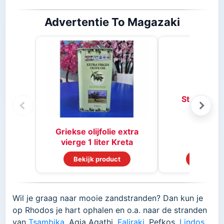
Advertentie To Magazaki
Stifado kr
Griekse olijfolie extra
vierge 1 liter Kreta
Bekijk product
Bekijk p
Wil je graag naar mooie zandstranden? Dan kun je
op Rhodos je hart ophalen en o.a. naar de stranden
van
Tsambika
, Agia Agathi,
Faliraki
, Pefkos,
Lindos
,