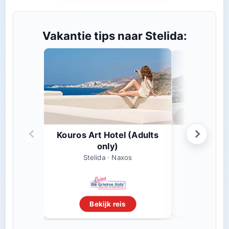
Vakantie tips naar Stelida:
Kouros Art Hotel (Adults
Naxia
only)
Stelid
Stelida · Naxos
Beki
Bekijk reis