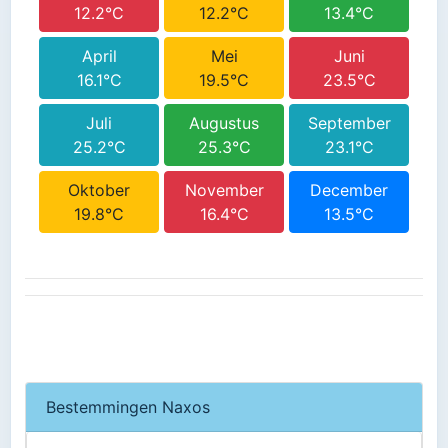
12.2°C
12.2°C
13.4°C
April
Mei
Juni
16.1°C
19.5°C
23.5°C
Juli
Augustus
September
25.2°C
25.3°C
23.1°C
Oktober
November
December
19.8°C
16.4°C
13.5°C
Bestemmingen Naxos