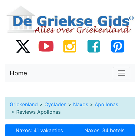
Home
Griekenland
>
Cycladen
>
Naxos
>
Apollonas
> Reviews Apollonas
Naxos: 41 vakanties
Naxos: 34 hotels