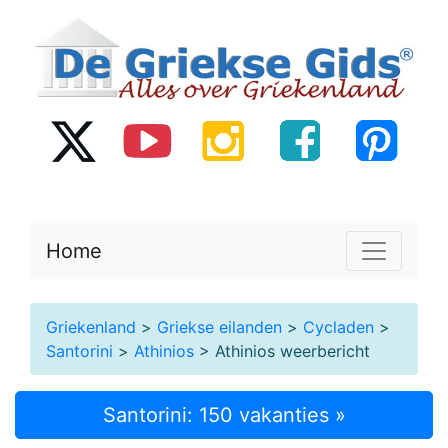
Home
Griekenland
>
Griekse eilanden
>
Cycladen
>
Santorini
>
Athinios
> Athinios weerbericht
Santorini: 150 vakanties »