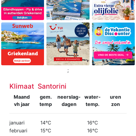
;
Klimaat Santorini
Maand
gem.
neerslag-
water-
uren
vh jaar
temp
dagen
temp.
zon
januari
14°C
16°C
februari
15°C
16°C