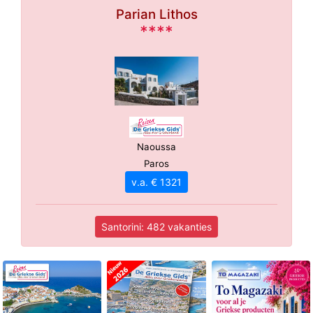
Parian Lithos
****
Naoussa
Paros
v.a. € 1321
Santorini: 482 vakanties