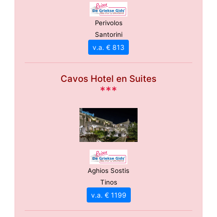
Perivolos
Santorini
v.a. € 813
Cavos Hotel en Suites
***
Aghios Sostis
Tinos
v.a. € 1199