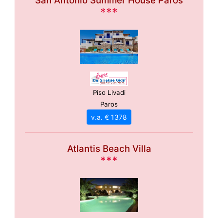
San Antonio Summer House Paros
***
Piso Livadi
Paros
v.a. € 1378
Atlantis Beach Villa
***