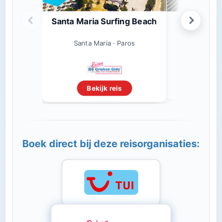
Santa Maria Surfing Beach
Aerak
Santa Ma
Santa Maria · Paros
Beki
Bekijk reis
Boek direct bij deze reisorganisaties: