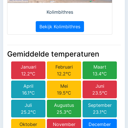
Kolimbithres
Bekijk Kolimbithres
Gemiddelde temperaturen
Januari
Februari
Maart
12.2°C
12.2°C
13.4°C
April
Mei
Juni
16.1°C
19.5°C
23.5°C
Juli
Augustus
September
25.2°C
25.3°C
23.1°C
Oktober
November
December