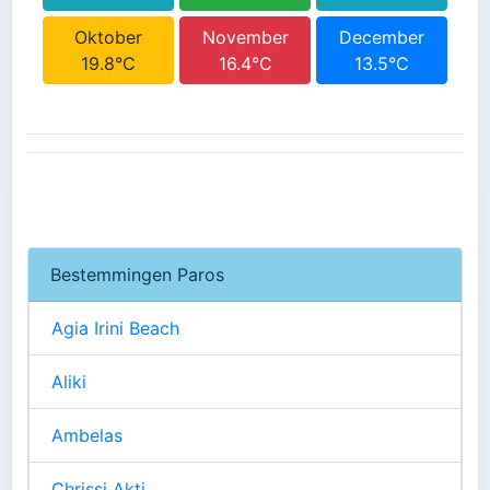
Oktober
November
December
19.8°C
16.4°C
13.5°C
Bestemmingen Paros
Agia Irini Beach
Aliki
Ambelas
Chrissi Akti