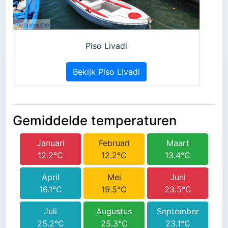
Piso Livadi
Bekijk Piso Livadi
Gemiddelde temperaturen
Januari
Februari
Maart
12.2°C
12.2°C
13.4°C
April
Mei
Juni
16.1°C
19.5°C
23.5°C
Juli
Augustus
September
25.2°C
25.3°C
23.1°C