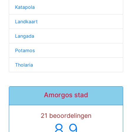
Katapola
Landkaart
Langada
Potamos
Tholaria
Amorgos stad
21 beoordelingen
8.9