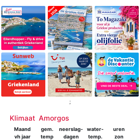
;
Klimaat Amorgos
Maand
gem.
neerslag-
water-
uren
vh jaar
temp
dagen
temp.
zon