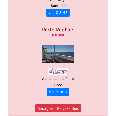
Santorini
v.a. € 2143
Porto Raphael
****
Agios Ioannis Porto
Tinos
v.a. € 993
Amorgos: 482 vakanties