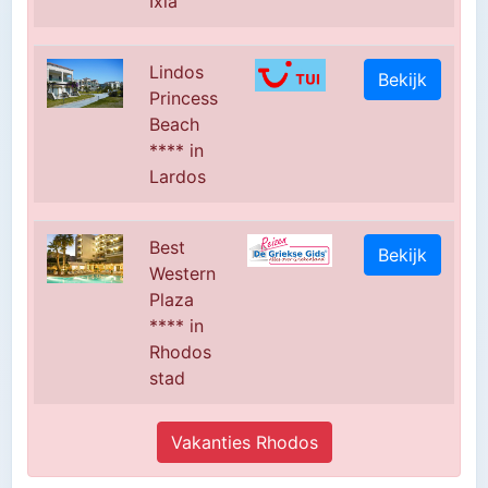
Ixia
Lindos
Bekijk
Princess
Beach
**** in
Lardos
Best
Bekijk
Western
Plaza
**** in
Rhodos
stad
Vakanties Rhodos