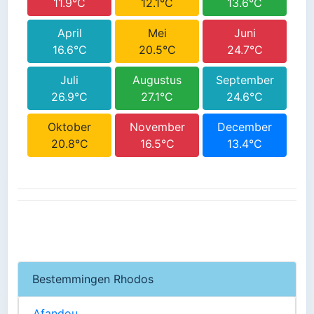
11.9°C
12.1°C
13.6°C
April
Mei
Juni
16.6°C
20.5°C
24.7°C
Juli
Augustus
September
26.9°C
27.1°C
24.6°C
Oktober
November
December
20.8°C
16.5°C
13.4°C
Bestemmingen Rhodos
Afandou