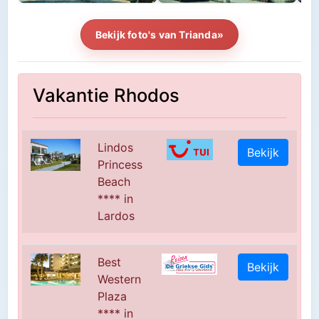
Bekijk foto's van Trianda»
Vakantie Rhodos
Lindos
Bekijk
Princess
Beach
**** in
Lardos
Best
Bekijk
Western
Plaza
**** in