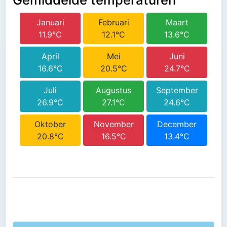
Januari
Februari
Maart
11.9°C
12.1°C
13.6°C
April
Mei
Juni
16.6°C
20.5°C
24.7°C
Juli
Augustus
September
26.9°C
27.1°C
24.6°C
Oktober
November
December
20.8°C
16.5°C
13.4°C